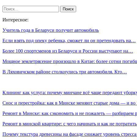
Интересное:
Учитель года в Беларуси получит автомобиль
Если взять под опеку ребенка, сможет ли он претендовать на…
Более 100 спортсменов из Беларуси и России выступают на…
Мощное землетрясение произошло в Китае: более сотни погиб
В Ляховичском районе столкнулись три автомобиля. Кто…
Клининг как услуга: почему минчане всё чаще передают убор
Снос и перестройка: как в Минске меняют старые дома — и во 
Ремонт в Минске: как сэкономить и не пожалеть — разбираем 
Ремонт в минской квартире: с чего начинать и как не потратит
Почему текстура древесины на фасаде снижает уровень стресс