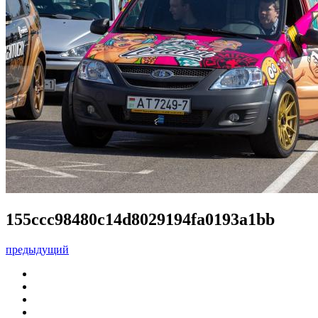
155ccc98480c14d8029194fa0193a1bb
предыдущий