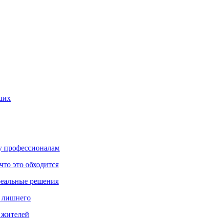
ших
ку профессионалам
что это обходится
реальные решения
ь лишнего
а жителей