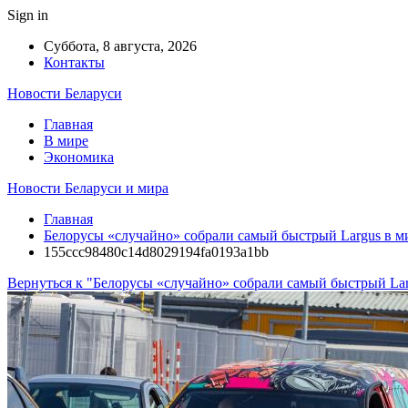
Sign in
Суббота, 8 августа, 2026
Контакты
Новости Беларуси
Главная
В мире
Экономика
Новости Беларуси и мира
Главная
Белорусы «случайно» собрали самый быстрый Largus в м
155ccc98480c14d8029194fa0193a1bb
Вернуться к "Белорусы «случайно» собрали самый быстрый Lar