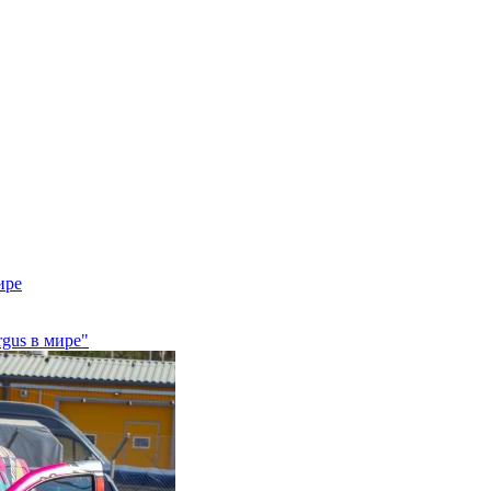
ире
gus в мире"