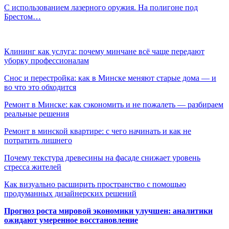
С использованием лазерного оружия. На полигоне под
Брестом…
Клининг как услуга: почему минчане всё чаще передают
уборку профессионалам
Снос и перестройка: как в Минске меняют старые дома — и
во что это обходится
Ремонт в Минске: как сэкономить и не пожалеть — разбираем
реальные решения
Ремонт в минской квартире: с чего начинать и как не
потратить лишнего
Почему текстура древесины на фасаде снижает уровень
стресса жителей
Как визуально расширить пространство с помощью
продуманных дизайнерских решений
Прогноз роста мировой экономики улучшен: аналитики
ожидают умеренное восстановление