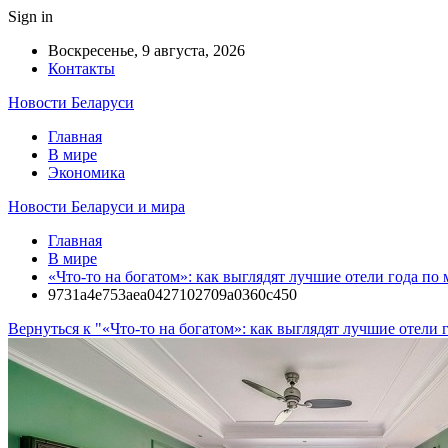
Sign in
Воскресенье, 9 августа, 2026
Контакты
Новости Беларуси
Главная
В мире
Экономика
Новости Беларуси и мира
Главная
В мире
«Что-то на богатом»: как выглядят лучшие отели года по
9731a4e753aea0427102709a0360c450
Вернуться к "«Что-то на богатом»: как выглядят лучшие отели