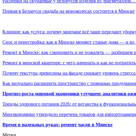
Расценки на скупаемые у белорусов изделия из драгметаллов…
Первая в Беларуси свадьба на моноколесах состоится в Минске
Клининг как услуга: почему минчане всё чаще передают убор
Снос и перестройка: как в Минске меняют старые дома — и во 
Ремонт в Минске: как сэкономить и не пожалеть — разбираем 
Ремонт в минской квартире: с чего начинать и как не потратит
Почему текстура древесины на фасаде снижает уровень стресс
Как визуально расширить пространство с помощью продуманн
Прогноз роста мировой экономики улучшен: аналитики ожи
Тренды здорового питания 2026: от веганства к функциональн
Минэкономики утвердило перечень товаров для импортозамеще
Время в надежных руках: ремонт часов в Минске
Метки