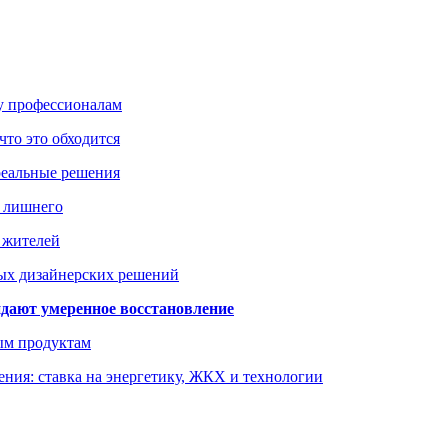
ку профессионалам
что это обходится
реальные решения
ь лишнего
а жителей
ых дизайнерских решений
дают умеренное восстановление
ым продуктам
ния: ставка на энергетику, ЖКХ и технологии