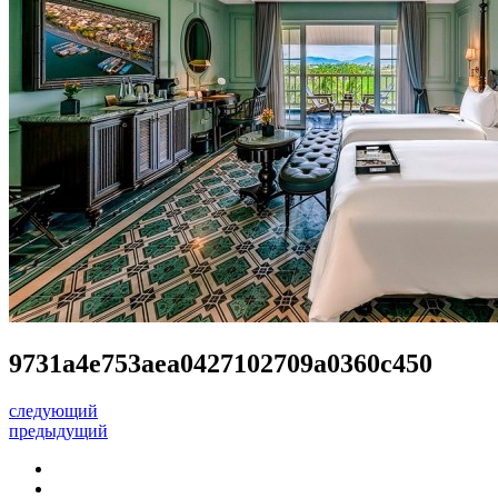
9731a4e753aea0427102709a0360c450
следующий
предыдущий