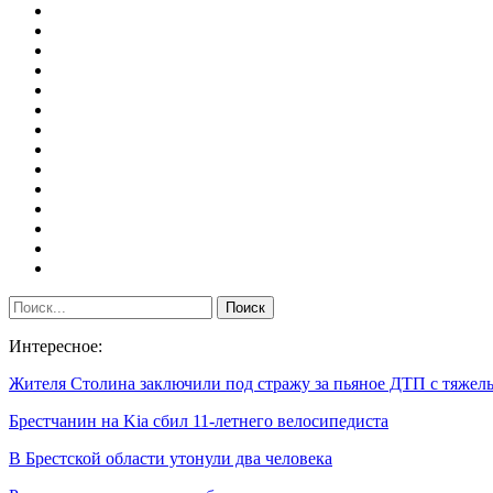
Интересное:
Жителя Столина заключили под стражу за пьяное ДТП с тяж
Брестчанин на Kia сбил 11-летнего велосипедиста
В Брестской области утонули два человека