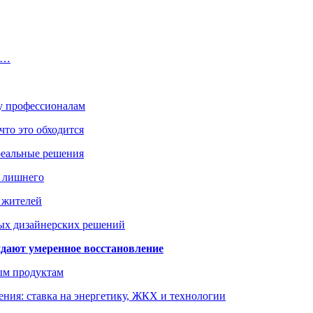
т,…
ку профессионалам
что это обходится
реальные решения
ь лишнего
а жителей
ых дизайнерских решений
дают умеренное восстановление
ым продуктам
ния: ставка на энергетику, ЖКХ и технологии