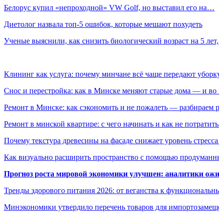
Белорус купил «непроходной» VW Golf, но выставил его на…
Диетолог назвала топ-5 ошибок, которые мешают похудеть
Ученые выяснили, как снизить биологический возраст на 5 ле
Клининг как услуга: почему минчане всё чаще передают убор
Снос и перестройка: как в Минске меняют старые дома — и во 
Ремонт в Минске: как сэкономить и не пожалеть — разбираем 
Ремонт в минской квартире: с чего начинать и как не потратит
Почему текстура древесины на фасаде снижает уровень стресс
Как визуально расширить пространство с помощью продуманн
Прогноз роста мировой экономики улучшен: аналитики ожи
Тренды здорового питания 2026: от веганства к функциональн
Минэкономики утвердило перечень товаров для импортозамеще