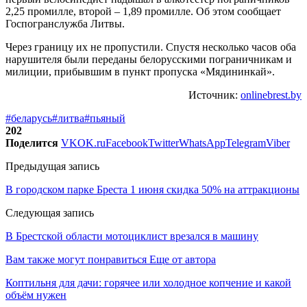
2,25 промилле, второй – 1,89 промилле. Об этом сообщает
Госпогранслужба Литвы.
Через границу их не пропустили. Спустя несколько часов оба
нарушителя были переданы белорусскими пограничникам и
милиции, прибывшим в пункт пропуска «Мядининкай».
Источник:
onlinebrest.by
#беларусь
#литва
#пьяный
202
Поделится
VK
OK.ru
Facebook
Twitter
WhatsApp
Telegram
Viber
Предыдущая запись
В городском парке Бреста 1 июня скидка 50% на аттракционы
Следующая запись
В Брестской области мотоциклист врезался в машину
Вам также могут понравиться
Еще от автора
Коптильня для дачи: горячее или холодное копчение и какой
объём нужен