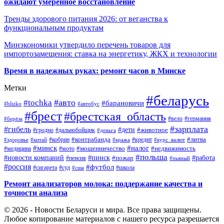
ожидают умеренное восстановление
Тренды здорового питания 2026: от веганства к
функциональным продуктам
Минэкономики утвердило перечень товаров для
импортозамещения: ставка на энергетику, ЖКХ и технологии
Время в надежных руках: ремонт часов в Минске
Метки
#беларусь
#авто
#tochka
#барановичи
#blizko
#автобус
#брест
#брестская_область
#германия
#вело
#берёза
#зарплата
#гибель
#дети
#животное
#дальнобойщик
#гродно
#деньга
#контрабанда
#литва
#кредит
#здоровье
#китай
#кобрин
#кража
#курс_валют
#минск
#налог
#мото
#мошенничество
#недвижимость
#медицина
#польша
#работа
#новости компаний
#пинск
#пожар
#пенсия
#пьяный
#россия
#футбол
#сигарета
#суд
#школа
#сша
Ремонт анализаторов молока: поддержание качества и
точности анализа
© 2026 - Новости Беларуси и мира. Все права защищены.
Любое копирование материалов с нашего ресурса разрешается