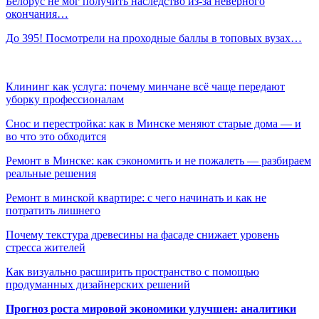
Белорус не мог получить наследство из-за неверного
окончания…
До 395! Посмотрели на проходные баллы в топовых вузах…
Клининг как услуга: почему минчане всё чаще передают
уборку профессионалам
Снос и перестройка: как в Минске меняют старые дома — и
во что это обходится
Ремонт в Минске: как сэкономить и не пожалеть — разбираем
реальные решения
Ремонт в минской квартире: с чего начинать и как не
потратить лишнего
Почему текстура древесины на фасаде снижает уровень
стресса жителей
Как визуально расширить пространство с помощью
продуманных дизайнерских решений
Прогноз роста мировой экономики улучшен: аналитики