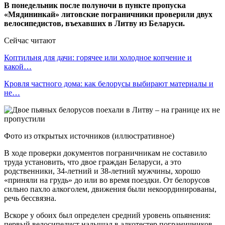
В понедельник после полуночи в пункте пропуска
«Мядининкай» литовские пограничники проверили двух
велосипедистов, въехавших в Литву из Беларуси.
Сейчас читают
Коптильня для дачи: горячее или холодное копчение и
какой…
Кровля частного дома: как белорусы выбирают материалы и
не…
Фото из открытых источников (иллюстративное)
В ходе проверки документов пограничникам не составило
труда установить, что двое граждан Беларуси, а это
родственники, 34-летний и 38-летний мужчины, хорошо
«приняли на грудь» до или во время поездки. От белорусов
сильно пахло алкоголем, движения были некоординированы,
речь бессвязна.
Вскоре у обоих был определен средний уровень опьянения:
первый велосипедист надышал в алкотестер пограничников