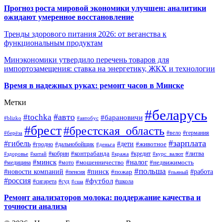
Прогноз роста мировой экономики улучшен: аналитики
ожидают умеренное восстановление
Тренды здорового питания 2026: от веганства к
функциональным продуктам
Минэкономики утвердило перечень товаров для
импортозамещения: ставка на энергетику, ЖКХ и технологии
Время в надежных руках: ремонт часов в Минске
Метки
#беларусь
#авто
#tochka
#барановичи
#blizko
#автобус
#брест
#брестская_область
#германия
#вело
#берёза
#зарплата
#гибель
#дети
#животное
#дальнобойщик
#гродно
#деньга
#контрабанда
#литва
#кредит
#здоровье
#китай
#кобрин
#кража
#курс_валют
#минск
#налог
#мото
#мошенничество
#недвижимость
#медицина
#польша
#работа
#новости компаний
#пинск
#пожар
#пенсия
#пьяный
#россия
#футбол
#сигарета
#суд
#школа
#сша
Ремонт анализаторов молока: поддержание качества и
точности анализа