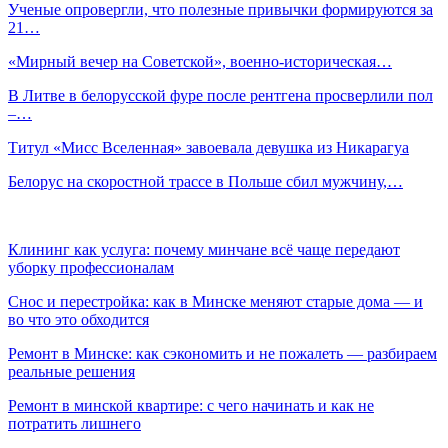
Ученые опровергли, что полезные привычки формируются за
21…
«Мирный вечер на Советской», военно-историческая…
В Литве в белорусской фуре после рентгена просверлили пол
–…
Титул «Мисс Вселенная» завоевала девушка из Никарагуа
Белорус на скоростной трассе в Польше сбил мужчину,…
Клининг как услуга: почему минчане всё чаще передают
уборку профессионалам
Снос и перестройка: как в Минске меняют старые дома — и
во что это обходится
Ремонт в Минске: как сэкономить и не пожалеть — разбираем
реальные решения
Ремонт в минской квартире: с чего начинать и как не
потратить лишнего