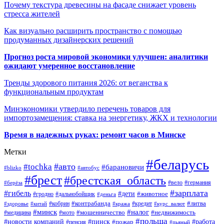
Почему текстура древесины на фасаде снижает уровень
стресса жителей
Как визуально расширить пространство с помощью
продуманных дизайнерских решений
Прогноз роста мировой экономики улучшен: аналитики
ожидают умеренное восстановление
Тренды здорового питания 2026: от веганства к
функциональным продуктам
Минэкономики утвердило перечень товаров для
импортозамещения: ставка на энергетику, ЖКХ и технологии
Время в надежных руках: ремонт часов в Минске
Метки
#беларусь
#авто
#tochka
#барановичи
#blizko
#автобус
#брест
#брестская_область
#германия
#вело
#берёза
#зарплата
#гибель
#дети
#животное
#дальнобойщик
#гродно
#деньга
#контрабанда
#литва
#кредит
#здоровье
#китай
#кобрин
#кража
#курс_валют
#минск
#налог
#мото
#мошенничество
#недвижимость
#медицина
#польша
#работа
#новости компаний
#пинск
#пожар
#пенсия
#пьяный