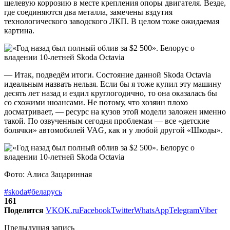
щелевую коррозию в месте крепления опоры двигателя. Везде,
где соединяются два металла, замечены вздутия
технологического заводского ЛКП. В целом тоже ожидаемая
картина.
— Итак, подведём итоги. Состояние данной Skoda Octavia
идеальным назвать нельзя. Если бы я тоже купил эту машину
десять лет назад и ездил круглогодично, то она оказалась бы
со схожими нюансами. Не потому, что хозяин плохо
досматривает, — ресурс на кузов этой модели заложен именно
такой. По озвученным сегодня проблемам — все «детские
болячки» автомобилей VAG, как и у любой другой «Шкоды».
Фото: Алиса Зацаринная
#skoda
#беларусь
161
Поделится
VK
OK.ru
Facebook
Twitter
WhatsApp
Telegram
Viber
Предыдущая запись