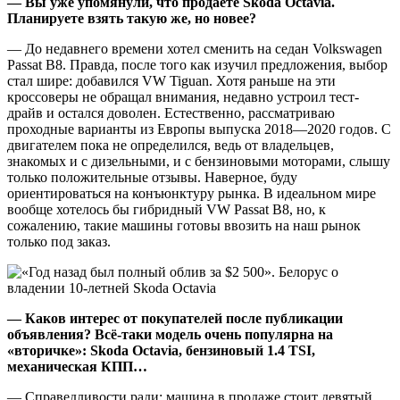
— Вы уже упомянули, что продаёте
Skoda
Octavia
.
Планируете взять такую же, но новее?
— До недавнего времени хотел сменить на седан Volkswagen
Passat B8. Правда, после того как изучил предложения, выбор
стал шире: добавился VW Tiguan. Хотя раньше на эти
кроссоверы не обращал внимания, недавно устроил тест-
драйв и остался доволен. Естественно, рассматриваю
проходные варианты из Европы выпуска 2018—2020 годов. С
двигателем пока не определился, ведь от владельцев,
знакомых и с дизельными, и с бензиновыми моторами, слышу
только положительные отзывы. Наверное, буду
ориентироваться на конъюнктуру рынка. В идеальном мире
вообще хотелось бы гибридный VW Passat B8, но, к
сожалению, такие машины готовы ввозить на наш рынок
только под заказ.
— Каков интерес от покупателей после публикации
объявления? Всё-таки модель очень популярна на
«вторичке»:
Skoda
Octavia
, бензиновый 1.4
TSI
,
механическая КПП…
— Справедливости ради: машина в продаже стоит девятый