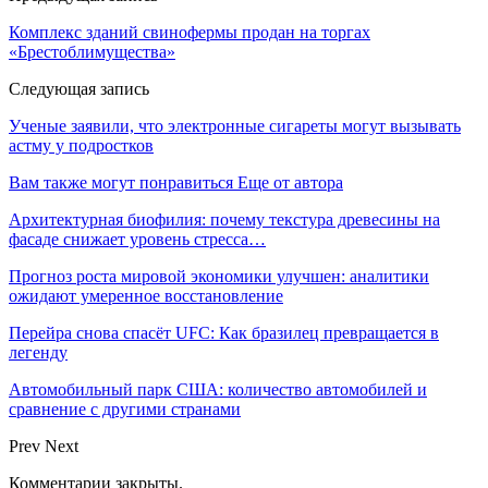
Комплекс зданий свинофермы продан на торгах
«Брестоблимущества»
Следующая запись
Ученые заявили, что электронные сигареты могут вызывать
астму у подростков
Вам также могут понравиться
Еще от автора
Архитектурная биофилия: почему текстура древесины на
фасаде снижает уровень стресса…
Прогноз роста мировой экономики улучшен: аналитики
ожидают умеренное восстановление
Перейра снова спасёт UFC: Как бразилец превращается в
легенду
Автомобильный парк США: количество автомобилей и
сравнение с другими странами
Prev
Next
Комментарии закрыты.