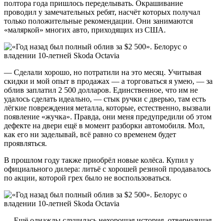
полтора года пришлось переделывать. Окрашивание
проводил у замечательных ребят, насчёт которых получал
только положительные рекомендации. Они занимаются
«маляркой» многих авто, приходящих из США.
— Сделали хорошо, но потратили на это месяц. Учитывая
скидки и мой опыт в продажах — а торговаться я умею, — за
облив заплатил 2 500 долларов. Единственное, что им не
удалось сделать идеально, — стык ручки с дверью, там есть
лёгкие повреждения металла, которые, естественно, вызвали
появление «жучка». Правда, они меня предупредили об этом
дефекте на двери ещё в момент разборки автомобиля. Мол,
как его ни заделывай, всё равно со временем будет
проявляться.
В прошлом году также приобрёл новые колёса. Купил у
официального дилера: литьё с хорошей резиной продавалось
по акции, которой грех было не воспользоваться.
— Ещё однажды случилась нехорошая история, отвернувшая