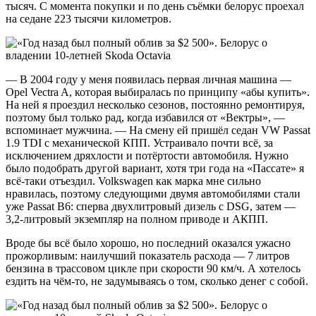
тысяч. С момента покупки и по день съёмки белорус проехал
на седане 223 тысячи километров.
— В 2004 году у меня появилась первая личная машина —
Opel Vectra A, которая выбиралась по принципу «абы купить».
На ней я проездил несколько сезонов, постоянно ремонтируя,
поэтому был только рад, когда избавился от «Вектры», —
вспоминает мужчина. — На смену ей пришёл седан VW Passat
1.9 TDI с механической КПП. Устраивало почти всё, за
исключением дряхлости и потёртости автомобиля. Нужно
было подобрать другой вариант, хотя три года на «Пассате» я
всё-таки отъездил. Volkswagen как марка мне сильно
нравилась, поэтому следующими двумя автомобилями стали
уже Passat B6: сперва двухлитровый дизель с DSG, затем —
3,2-литровый экземпляр на полном приводе и АКПП.
Вроде бы всё было хорошо, но последний оказался ужасно
прожорливым: наилучший показатель расхода — 7 литров
бензина в трассовом цикле при скорости 90 км/ч. А хотелось
ездить на чём-то, не задумываясь о том, сколько денег с собой.