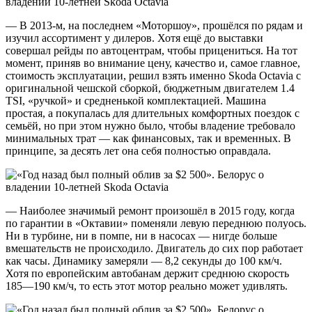
— В 2013-м, на последнем «Моторшоу», прошёлся по рядам и
изучил ассортимент у дилеров. Хотя ещё до выставки
совершал рейды по автоцентрам, чтобы прицениться. На тот
момент, приняв во внимание цену, качество и, самое главное,
стоимость эксплуатации, решил взять именно Skoda Octavia с
оригинальной чешской сборкой, бюджетным двигателем 1.4
TSI, «ручкой» и средненькой комплектацией. Машина
простая, а покупалась для длительных комфортных поездок с
семьёй, но при этом нужно было, чтобы владение требовало
минимальных трат — как финансовых, так и временных. В
принципе, за десять лет она себя полностью оправдала.
— Наиболее значимый ремонт произошёл в 2015 году, когда
по гарантии в «Октавии» поменяли левую переднюю полуось.
Ни в турбине, ни в помпе, ни в насосах — нигде больше
вмешательств не происходило. Двигатель до сих пор работает
как часы. Динамику замеряли — 8,2 секунды до 100 км/ч.
Хотя по европейским автобанам держит среднюю скорость
185—190 км/ч, то есть этот мотор реально может удивлять.