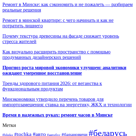
Ремонт в Минске: как сэкономить и не пожалеть — разбираем
реальные решения
Ремонт в минской квартире: с чего начинать и как не
потратить лишнего
Почему текстура древесины на фасаде снижает уровень
стресса жителей
Как визуально расширить пространство с помощью
продуманных дизайнерских решений
Прогноз роста мировой экономики улучшен: аналитики
ожидают умеренное восстановление
Тренды здорового питания 2026: от веганства к
функциональным продуктам
Минэкономики утвердило перечень товаров для
импортозамещения: ставка на энергетику, ЖКХ и технологии
Время в надежных руках: ремонт часов в Минске
Метки
#беларусь
#авто
#tochka
#барановичи
#blizko
#автобус