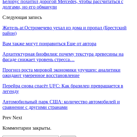
Белорус похитил дорогой Mercedes, чтобы рассчитаться с
долгами, но его обманули
Следующая запись
Житель аг.Остромечево уехал из дома и пропал (Брестский
район)
Вам также могут понравиться
Еще от автора
Архитектурная биофилия: почему текстура древесины на
фасаде снижает уровень стресса…
Прогноз роста мировой экономики улучшен: аналитики
ожидают умеренное восстановление
Перейра снова спасёт UFC: Как бразилец превращается в
легенду
Автомобильный парк США: количество автомобилей и
сравнение с другими странами
Prev
Next
Комментарии закрыты.