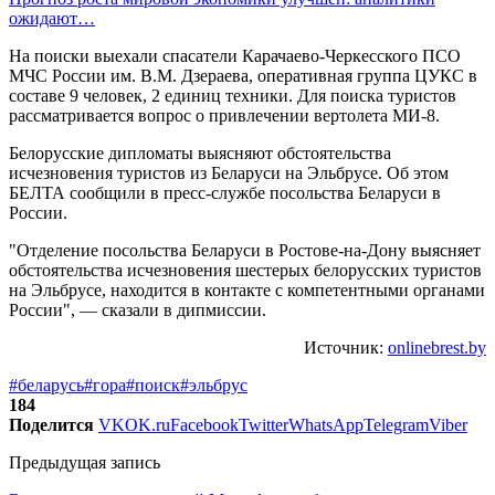
ожидают…
На поиски выехали спасатели Карачаево-Черкесского ПСО
МЧС России им. В.М. Дзераева, оперативная группа ЦУКС в
составе 9 человек, 2 единиц техники. Для поиска туристов
рассматривается вопрос о привлечении вертолета МИ-8.
Белорусские дипломаты выясняют обстоятельства
исчезновения туристов из Беларуси на Эльбрусе. Об этом
БЕЛТА сообщили в пресс-службе посольства Беларуси в
России.
"Отделение посольства Беларуси в Ростове-на-Дону выясняет
обстоятельства исчезновения шестерых белорусских туристов
на Эльбрусе, находится в контакте с компетентными органами
России", — сказали в дипмиссии.
Источник:
onlinebrest.by
#беларусь
#гора
#поиск
#эльбрус
184
Поделится
VK
OK.ru
Facebook
Twitter
WhatsApp
Telegram
Viber
Предыдущая запись