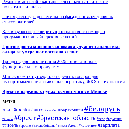
Ремонт в минской квартире: с чего начинать и как не
потратить лишнего
Почему текстура древесины на фасаде снижает уровень
стресса жителей
Как визуально расширить пространство с помощью
продуманных дизайнерских решений
Прогноз роста мировой экономики улучшен: аналитики
ожидают умеренное восстановление
Тренды здорового питания 2026: от веганства к
функциональным продуктам
Минэкономики утвердило перечень товаров для
импортозамещения: ставка на энергетику, ЖКХ и технологии
Время в надежных руках: ремонт часов в Минске
Метки
#беларусь
#авто
#tochka
#барановичи
#blizko
#автобус
#брест
#брестская_область
#германия
#вело
#берёза
#зарплата
#гибель
#дети
#животное
#дальнобойщик
#гродно
#деньга