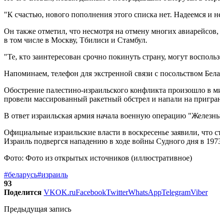
"К счастью, нового пополнения этого списка нет. Надеемся и не
Он также отметил, что несмотря на отмену многих авиарейсов
в том числе в Москву, Тбилиси и Стамбул.
"Те, кто заинтересован срочно покинуть страну, могут восполь
Напоминаем, телефон для экстренной связи с посольством Белар
Обострение палестино-израильского конфликта произошло в 
провели массированный ракетный обстрел и напали на пригра
В ответ израильская армия начала военную операцию "Железные
Официальные израильские власти в воскресенье заявили, что ст
Израиль подвергся нападению в ходе войны Судного дня в 1973
Фото: Фото из открытых источников (иллюстративное)
#беларусь
#израиль
93
Поделится
VK
OK.ru
Facebook
Twitter
WhatsApp
Telegram
Viber
Предыдущая запись