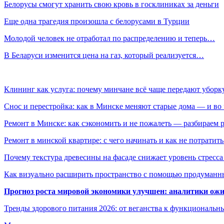
Белорусы смогут хранить свою кровь в госклиниках за деньги
Еще одна трагедия произошла с белорусами в Турции
Молодой человек не отработал по распределению и теперь…
В Беларуси изменится цена на газ, который реализуется…
Клининг как услуга: почему минчане всё чаще передают убор
Снос и перестройка: как в Минске меняют старые дома — и во 
Ремонт в Минске: как сэкономить и не пожалеть — разбираем 
Ремонт в минской квартире: с чего начинать и как не потратит
Почему текстура древесины на фасаде снижает уровень стресс
Как визуально расширить пространство с помощью продуманн
Прогноз роста мировой экономики улучшен: аналитики ожи
Тренды здорового питания 2026: от веганства к функциональн