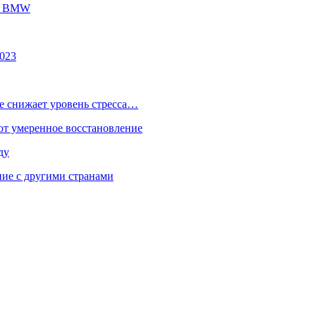
ей BMW
2023
е снижает уровень стресса…
ют умеренное восстановление
ду
ие с другими странами