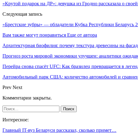
«Крутой подарок на ДР»: девушка из Гродно рассказала о сво
Следующая запись
«Брестские зубры» — обладатели Кубка Республики Беларусь 
Вам также могут понравиться
Еще от автора
Архитектурная биофилия: почему текстура древесины на фасад
Прогноз роста мировой экономики улучшен: аналитики ожида
Перейра снова спасёт UFC: Как бразилец превращается в леген
Автомобильный парк США: количество автомобилей и сравнен
Prev
Next
Комментарии закрыты.
Интересное:
Главный IT-вуз Беларуси рассказал, сколько примет…