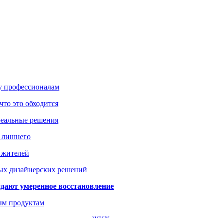
ку профессионалам
что это обходится
реальные решения
ь лишнего
а жителей
ых дизайнерских решений
дают умеренное восстановление
ым продуктам