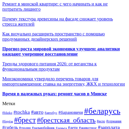
Ремонт в минской квартире: с чего начинать и как не
потратить лишнего
Почему текстура древесины на фасаде снижает уровень
стресса жителей
Как визуально расширить пространство с помощью
продуманных дизайнерских решений
Прогноз роста мировой экономики улучшен: аналитики
ожидают умеренное восстановление
Тренды здорового питания 2026: от веганства к
функциональным продуктам
Минэкономики утвердило перечень товаров для
импортозамещения: ставка на энергетику, ЖКХ и технологии
Время в надежных руках: ремонт часов в Минске
Метки
#беларусь
#авто
#tochka
#барановичи
#blizko
#автобус
#брест
#брестская_область
#германия
#вело
#берёза
#зарплата
#гибель
#дети
#животное
#дальнобойщик
#гродно
#деньга