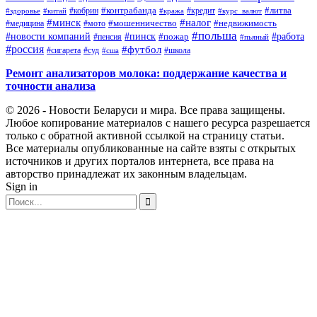
#контрабанда
#литва
#кредит
#здоровье
#китай
#кобрин
#кража
#курс_валют
#минск
#налог
#мото
#мошенничество
#недвижимость
#медицина
#польша
#работа
#новости компаний
#пинск
#пожар
#пенсия
#пьяный
#россия
#футбол
#сигарета
#суд
#школа
#сша
Ремонт анализаторов молока: поддержание качества и
точности анализа
© 2026 - Новости Беларуси и мира. Все права защищены.
Любое копирование материалов с нашего ресурса разрешается
только с обратной активной ссылкой на страницу статьи.
Все материалы опубликованные на сайте взяты с открытых
источников и других порталов интернета, все права на
авторство принадлежат их законным владельцам.
Sign in