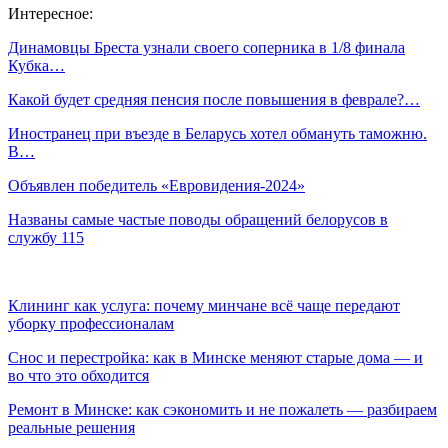
Интересное:
Динамовцы Бреста узнали своего соперника в 1/8 финала
Кубка…
Какой будет средняя пенсия после повышения в феврале?…
Иностранец при въезде в Беларусь хотел обмануть таможню.
В…
Объявлен победитель «Евровидения-2024»
Названы самые частые поводы обращений белорусов в
службу 115
Клининг как услуга: почему минчане всё чаще передают
уборку профессионалам
Снос и перестройка: как в Минске меняют старые дома — и
во что это обходится
Ремонт в Минске: как сэкономить и не пожалеть — разбираем
реальные решения