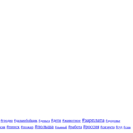
#зарплата
#дети
#животное
#дальнобойщик
#гродно
#деньга
#здоровье
#польша
#россия
#работа
#пинск
#пожар
#сигарета
#суд
нсия
#пьяный
#сша