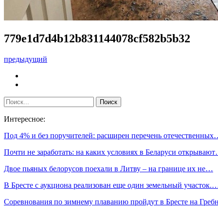
779e1d7d4b12b831144078cf582b5b32
предыдущий
Интересное:
Под 4% и без поручителей: расширен перечень отечественных
Почти не заработать: на каких условиях в Беларуси открываю
Двое пьяных белорусов поехали в Литву – на границе их не…
В Бресте с аукциона реализован еще один земельный участок.
Соревнования по зимнему плаванию пройдут в Бресте на Гре