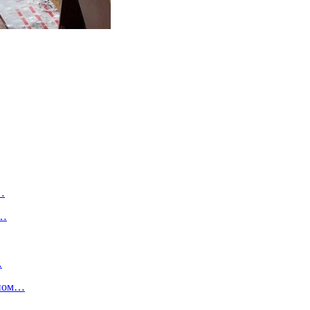
…
т…
…
бном…