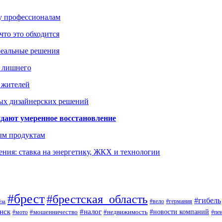
ку профессионалам
что это обходится
реальные решения
ь лишнего
а жителей
ых дизайнерских решений
дают умеренное восстановление
ым продуктам
ния: ставка на энергетику, ЖКХ и технологии
#брест
#брестская_область
#гибель
#германия
#вело
ёза
нск
#налог
#новости компаний
#мото
#мошенничество
#недвижимость
#пе