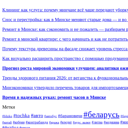
Клининг как услуга: почему минчане всё чаще передают убор
Снос и перестройка: как в Минске меняют старые дома — и во 
Ремонт в Минске: как сэкономить и не пожалеть — разбираем 
Ремонт в минской квартире: с чего начинать и как не потратит
Почему текстура древесины на фасаде снижает уровень стресс
Как визуально расширить пространство с помощью продуманн
Прогноз роста мировой экономики улучшен: аналитики ожи
Тренды здорового питания 2026: от веганства к функциональн
Минэкономики утвердило перечень товаров для импортозамеще
Время в надежных руках: ремонт часов в Минске
Метки
#беларусь
#авто
#tochka
#барановичи
#blizko
#автобус
#бер
#ми
#контрабанда
#литва
#кредит
#китай
#кобрин
#кража
#курс_валют
#медицина
#футбол
#школа