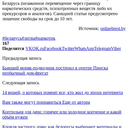
Беларусь (незаконное перемещение через границу
наркотических средств, психотропных веществ либо их
прекурсоров и аналогов). Санкцией статьи предусмотрено
лишение свободы на срок до 10 лет.
Источник:
onlinebrest.by
#беларусь
#литва
#наркотик
167
Поделится
VK
OK.ru
Facebook
Twitter
WhatsApp
Telegram
Viber
Предыдущая запись
Бывший моряк-подводник построил в центре Пинска
необычный дом-фрегат
Следующая запись
14 вещей, о которых помнят все, кто жил до эпохи интернета
Вам также могут понравиться
Еще от автора
Коптильня для дачи: горячее или холодное копчение и какой
объём нужен
Кровля частного дома: как белорусы выбирают материалы и