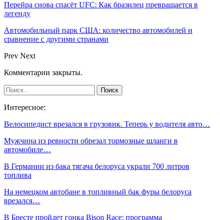
Перейра снова спасёт UFC: Как бразилец превращается в
легенду
Автомобильный парк США: количество автомобилей и
сравнение с другими странами
Prev
Next
Комментарии закрыты.
Интересное:
Велосипедист врезался в грузовик. Теперь у водителя авто…
Мужчина из ревности обрезал тормозные шланги в
автомобиле…
В Германии из бака тягача белоруса украли 700 литров
топлива
На немецком автобане в топливный бак фуры белоруса
врезался…
В Бресте пройдет гонка Bison Race: программа