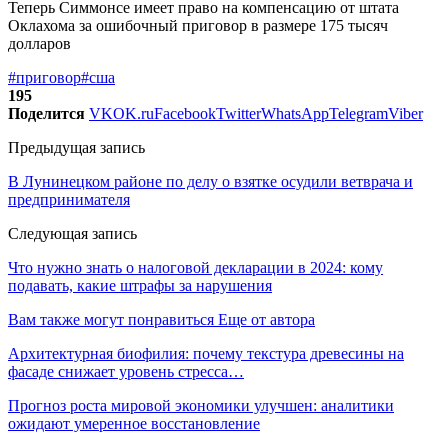
Теперь Симмонсе имеет право на компенсацию от штата
Оклахома за ошибочный приговор в размере 175 тысяч
долларов
#приговор
#сша
195
Поделится
VK
OK.ru
Facebook
Twitter
WhatsApp
Telegram
Viber
Предыдущая запись
В Лунинецком районе по делу о взятке осудили ветврача и
предпринимателя
Следующая запись
Что нужно знать о налоговой декларации в 2024: кому
подавать, какие штрафы за нарушения
Вам также могут понравиться
Еще от автора
Архитектурная биофилия: почему текстура древесины на
фасаде снижает уровень стресса…
Прогноз роста мировой экономики улучшен: аналитики
ожидают умеренное восстановление