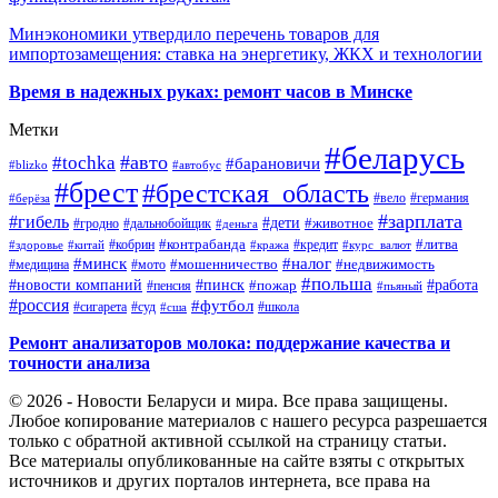
Минэкономики утвердило перечень товаров для
импортозамещения: ставка на энергетику, ЖКХ и технологии
Время в надежных руках: ремонт часов в Минске
Метки
#беларусь
#авто
#tochka
#барановичи
#blizko
#автобус
#брест
#брестская_область
#германия
#вело
#берёза
#зарплата
#гибель
#дети
#животное
#дальнобойщик
#гродно
#деньга
#контрабанда
#литва
#кредит
#здоровье
#китай
#кобрин
#кража
#курс_валют
#минск
#налог
#мото
#мошенничество
#недвижимость
#медицина
#польша
#работа
#новости компаний
#пинск
#пожар
#пенсия
#пьяный
#россия
#футбол
#сигарета
#суд
#школа
#сша
Ремонт анализаторов молока: поддержание качества и
точности анализа
© 2026 - Новости Беларуси и мира. Все права защищены.
Любое копирование материалов с нашего ресурса разрешается
только с обратной активной ссылкой на страницу статьи.
Все материалы опубликованные на сайте взяты с открытых
источников и других порталов интернета, все права на