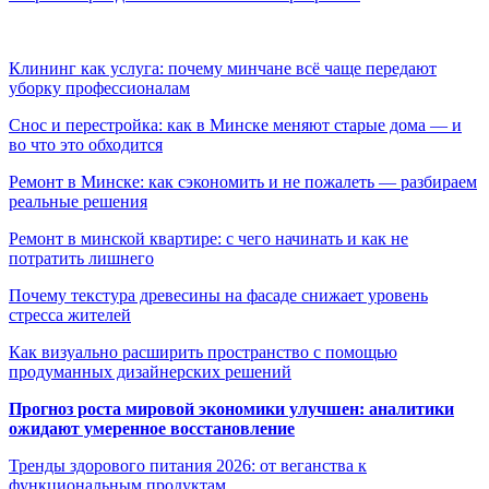
Клининг как услуга: почему минчане всё чаще передают
уборку профессионалам
Снос и перестройка: как в Минске меняют старые дома — и
во что это обходится
Ремонт в Минске: как сэкономить и не пожалеть — разбираем
реальные решения
Ремонт в минской квартире: с чего начинать и как не
потратить лишнего
Почему текстура древесины на фасаде снижает уровень
стресса жителей
Как визуально расширить пространство с помощью
продуманных дизайнерских решений
Прогноз роста мировой экономики улучшен: аналитики
ожидают умеренное восстановление
Тренды здорового питания 2026: от веганства к
функциональным продуктам