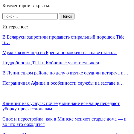
Комментарии закрыты.
Интересное:
В Беларуси запретили продавать стиральный порошок Tide
и…
Мужская команда из Бреста по хоккею на траве стала…
Подробности ДТП в Кобрине с участием такси
В Лунинецком районе по делу о взятке осудили ветврача и…
Пограничная Афиша и особенности службы на заставе в…
Клининг как услуга: почему минчане всё чаще передают
уборку профессионалам
Снос и перестройка: как в Минске меняют старые дома — и
во что это обходится