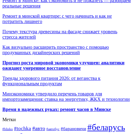
Ремонт в Минске: как сэкономить и не пожалеть — разбираем
реальные решения
Ремонт в минской квартире: с чего начинать и как не
потратить лишнего
Почему текстура древесины на фасаде снижает уровень
стресса жителей
Как визуально расширить пространство с помощью
продуманных дизайнерских решений
Прогноз роста мировой экономики улучшен: аналитики
ожидают умеренное восстановление
Тренды здорового питания 2026: от веганства к
функциональным продуктам
Минэкономики утвердило перечень товаров для
импортозамещения: ставка на энергетику, ЖКХ и технологии
Время в надежных руках: ремонт часов в Минске
Метки
#беларусь
#авто
#tochka
#барановичи
#blizko
#автобус