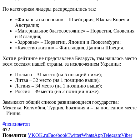
По категориям лидеры распределились так:
«Финансы на пенсии» – Швейцария, Южная Корея и
Австралия;
«Материальное благосостояние» – Норвегия, Словения
и Исландия;
«Здоровье» – Норвегии, Японии и Люксембурга;
«Качество жизни» – Финляндия, Дания и Швеция.
Хотя в рейтинге не представлена Беларусь, там нашлось место
всем соседям нашей страны, за исключением Украины:
Польша – 31 место (на 5 позиций ниже);
Литва – 32 место (на 1 позицию выше);
Латвия – 34 место (на 1 позицию выше);
Россия – 39 место (на 2 позиции ниже).
Замыкают общий список развивающиеся государства:
Мексика, Колумбия, Турция, Бразилия и – на последнем месте
– Индия.
#пенсия
#топ
672
Поделится
VK
OK.ru
Facebook
Twitter
WhatsApp
Telegram
Viber