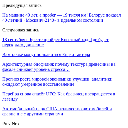
Предыдущая запись
На машине 40 лет, а пробег — 19 тысяч км! Белорус показал
40-летний «Москвич-2140» в идеальном состоянии
Следующая запись
18 сентября в Бресте пройдет Крестный ход. Где будет
перекрыто движение
Вам также могут понравиться
Еще от автора
Архитектурная биофилия: почему текстура древесины на
фасаде снижает уровень стресса…
Прогноз роста мировой экономики улучшен: аналитики
ожидают умеренное восстановление
Перейра снова спасёт UFC: Как бразилец превращается в
легенду
Автомобильный парк США: количество автомобилей и
сравнение с другими странами
Prev
Next