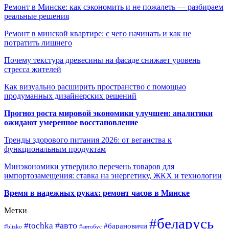
Ремонт в Минске: как сэкономить и не пожалеть — разбираем
реальные решения
Ремонт в минской квартире: с чего начинать и как не
потратить лишнего
Почему текстура древесины на фасаде снижает уровень
стресса жителей
Как визуально расширить пространство с помощью
продуманных дизайнерских решений
Прогноз роста мировой экономики улучшен: аналитики
ожидают умеренное восстановление
Тренды здорового питания 2026: от веганства к
функциональным продуктам
Минэкономики утвердило перечень товаров для
импортозамещения: ставка на энергетику, ЖКХ и технологии
Время в надежных руках: ремонт часов в Минске
Метки
#беларусь
#авто
#tochka
#барановичи
#blizko
#автобус