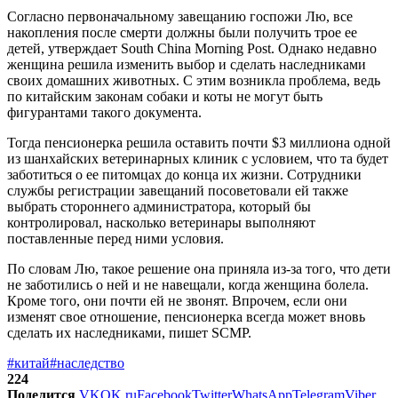
Согласно первоначальному завещанию госпожи Лю, все
накопления после смерти должны были получить трое ее
детей, утверждает South China Morning Post. Однако недавно
женщина решила изменить выбор и сделать наследниками
своих домашних животных. С этим возникла проблема, ведь
по китайским законам собаки и коты не могут быть
фигурантами такого документа.
Тогда пенсионерка решила оставить почти $3 миллиона одной
из шанхайских ветеринарных клиник с условием, что та будет
заботиться о ее питомцах до конца их жизни. Сотрудники
службы регистрации завещаний посоветовали ей также
выбрать стороннего администратора, который бы
контролировал, насколько ветеринары выполняют
поставленные перед ними условия.
По словам Лю, такое решение она приняла из-за того, что дети
не заботились о ней и не навещали, когда женщина болела.
Кроме того, они почти ей не звонят. Впрочем, если они
изменят свое отношение, пенсионерка всегда может вновь
сделать их наследниками, пишет SCMP.
#китай
#наследство
224
Поделится
VK
OK.ru
Facebook
Twitter
WhatsApp
Telegram
Viber