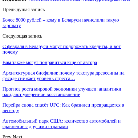
Предыдущая запись
Более 8000 рублей – кому в Беларуси начислили такую
зарплату
Следующая запись
С февраля в Беларуси могут подорожать кредиты, и вот
почему
Вам также могут понравиться
Еще от автора
Архитектурная биофилия: почему текстура древесины на
фасаде снижает уровень стресса…
Прогноз роста мировой экономики улучшен: аналитики
ожидают умеренное восстановление
Перейра снова спасёт UFC: Как бразилец превращается в
легенду
Автомобильный парк США: количество автомобилей и
сравнение с другими странами
Prev
Next