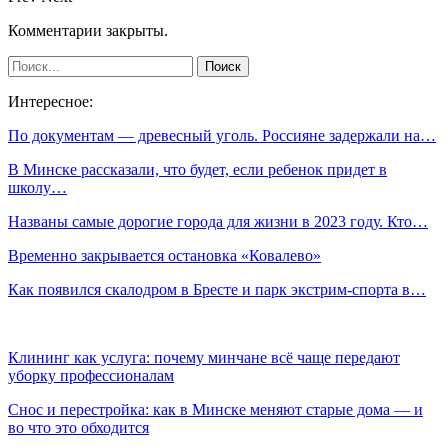
Комментарии закрыты.
Интересное:
По документам — древесный уголь. Россияне задержали на…
В Минске рассказали, что будет, если ребенок придет в
школу…
Названы самые дорогие города для жизни в 2023 году. Кто…
Временно закрывается остановка «Ковалево»
Как появился скалодром в Бресте и парк экстрим-спорта в…
Клининг как услуга: почему минчане всё чаще передают
уборку профессионалам
Снос и перестройка: как в Минске меняют старые дома — и
во что это обходится