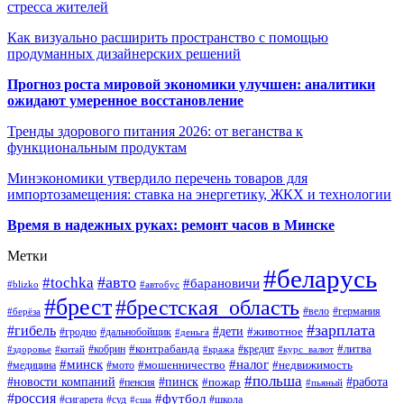
стресса жителей
Как визуально расширить пространство с помощью
продуманных дизайнерских решений
Прогноз роста мировой экономики улучшен: аналитики
ожидают умеренное восстановление
Тренды здорового питания 2026: от веганства к
функциональным продуктам
Минэкономики утвердило перечень товаров для
импортозамещения: ставка на энергетику, ЖКХ и технологии
Время в надежных руках: ремонт часов в Минске
Метки
#беларусь
#авто
#tochka
#барановичи
#blizko
#автобус
#брест
#брестская_область
#германия
#вело
#берёза
#зарплата
#гибель
#дети
#животное
#дальнобойщик
#гродно
#деньга
#контрабанда
#литва
#кредит
#здоровье
#китай
#кобрин
#кража
#курс_валют
#минск
#налог
#мото
#мошенничество
#недвижимость
#медицина
#польша
#работа
#новости компаний
#пинск
#пожар
#пенсия
#пьяный
#россия
#футбол
#сигарета
#суд
#школа
#сша