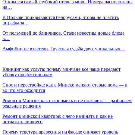
Открылся самый глубокий отель в мире. Номера расположены
на…
В Польше прикрываются белорусами, чтобы не платить
штрафы за…
От пельменей до блинчиков. Стали известны новые блюда
в…
Амфибии не взлетели. Грустная судьба двух уникальных…
Клининг как услуга: почему минчане всё чаще передают
уборку профессионалам
Снос и перестройка: как в Минске меняют старые дома — и
во что это обходится
Ремонт в Минске: как сэкономить и не пожалеть — разбираем
реальные решения
Ремонт в минской квартире: с чего начинать и как не
потратить лишнего
Почему текстура древесины на фасаде снижает уровень