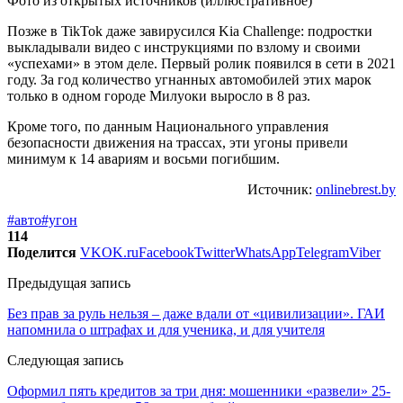
Фото из открытых источников (иллюстративное)
Позже в TikTok даже завирусился Kia Challenge: подростки
выкладывали видео с инструкциями по взлому и своими
«успехами» в этом деле. Первый ролик появился в сети в 2021
году. За год количество угнанных автомобилей этих марок
только в одном городе Милуоки выросло в 8 раз.
Кроме того, по данным Национального управления
безопасности движения на трассах, эти угоны привели
минимум к 14 авариям и восьми погибшим.
Источник:
onlinebrest.by
#авто
#угон
114
Поделится
VK
OK.ru
Facebook
Twitter
WhatsApp
Telegram
Viber
Предыдущая запись
Без прав за руль нельзя – даже вдали от «цивилизации». ГАИ
напомнила о штрафах и для ученика, и для учителя
Следующая запись
Оформил пять кредитов за три дня: мошенники «развели» 25-