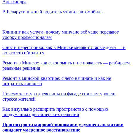
Александра
В Беларуси пьяный водитель утопил автомобиль
Клининг как услуга: почему минчане всё чаще передают
уборку профессионалам
Снос и перестройка: как в Минске меняют старые дома — и
во что это обходится
Ремонт в Минске: как сэкономить и не пожалеть — разбираем
реальные решения
Ремонт в минской квартире: с чего начинать и как не
потратить лишнего
Почему текстура древесины на фасаде снижает уровень
стресса жителей
Как визуально расширить пространство с помощью
продуманных дизайнерских решений
Прогноз роста мировой экономики улучшен: аналитики
ожидают умеренное восстановление