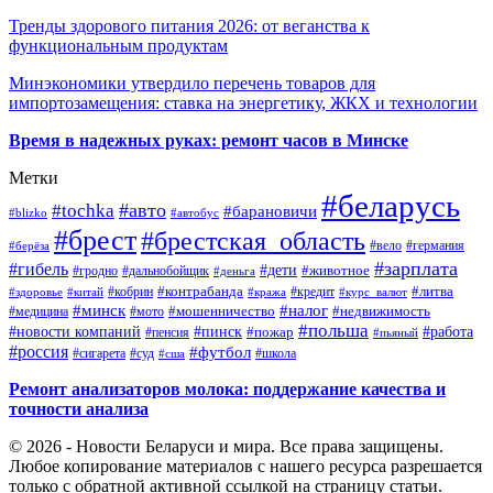
Тренды здорового питания 2026: от веганства к
функциональным продуктам
Минэкономики утвердило перечень товаров для
импортозамещения: ставка на энергетику, ЖКХ и технологии
Время в надежных руках: ремонт часов в Минске
Метки
#беларусь
#авто
#tochka
#барановичи
#blizko
#автобус
#брест
#брестская_область
#германия
#вело
#берёза
#зарплата
#гибель
#дети
#животное
#дальнобойщик
#гродно
#деньга
#контрабанда
#литва
#кредит
#здоровье
#китай
#кобрин
#кража
#курс_валют
#минск
#налог
#мото
#мошенничество
#недвижимость
#медицина
#польша
#работа
#новости компаний
#пинск
#пожар
#пенсия
#пьяный
#россия
#футбол
#сигарета
#суд
#школа
#сша
Ремонт анализаторов молока: поддержание качества и
точности анализа
© 2026 - Новости Беларуси и мира. Все права защищены.
Любое копирование материалов с нашего ресурса разрешается
только с обратной активной ссылкой на страницу статьи.