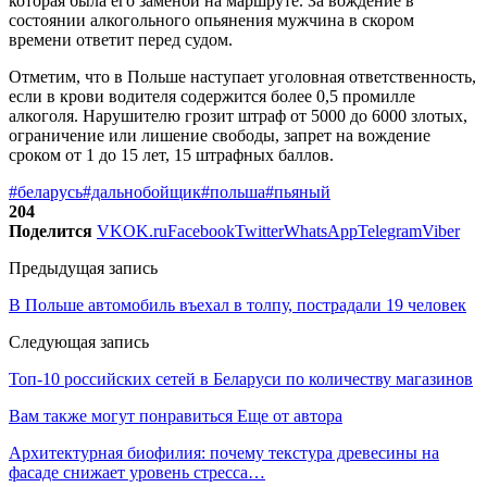
которая была его заменой на маршруте. За вождение в
состоянии алкогольного опьянения мужчина в скором
времени ответит перед судом.
Отметим, что в Польше наступает уголовная ответственность,
если в крови водителя содержится более 0,5 промилле
алкоголя. Нарушителю грозит штраф от 5000 до 6000 злотых,
ограничение или лишение свободы, запрет на вождение
сроком от 1 до 15 лет, 15 штрафных баллов.
#беларусь
#дальнобойщик
#польша
#пьяный
204
Поделится
VK
OK.ru
Facebook
Twitter
WhatsApp
Telegram
Viber
Предыдущая запись
В Польше автомобиль въехал в толпу, пострадали 19 человек
Следующая запись
Топ-10 российских сетей в Беларуси по количеству магазинов
Вам также могут понравиться
Еще от автора
Архитектурная биофилия: почему текстура древесины на
фасаде снижает уровень стресса…