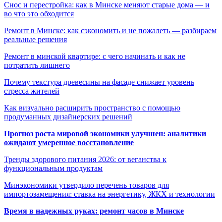
Снос и перестройка: как в Минске меняют старые дома — и
во что это обходится
Ремонт в Минске: как сэкономить и не пожалеть — разбираем
реальные решения
Ремонт в минской квартире: с чего начинать и как не
потратить лишнего
Почему текстура древесины на фасаде снижает уровень
стресса жителей
Как визуально расширить пространство с помощью
продуманных дизайнерских решений
Прогноз роста мировой экономики улучшен: аналитики
ожидают умеренное восстановление
Тренды здорового питания 2026: от веганства к
функциональным продуктам
Минэкономики утвердило перечень товаров для
импортозамещения: ставка на энергетику, ЖКХ и технологии
Время в надежных руках: ремонт часов в Минске