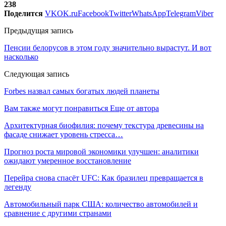
238
Поделится
VK
OK.ru
Facebook
Twitter
WhatsApp
Telegram
Viber
Предыдущая запись
Пенсии белорусов в этом году значительно вырастут. И вот
насколько
Следующая запись
Forbes назвал самых богатых людей планеты
Вам также могут понравиться
Еще от автора
Архитектурная биофилия: почему текстура древесины на
фасаде снижает уровень стресса…
Прогноз роста мировой экономики улучшен: аналитики
ожидают умеренное восстановление
Перейра снова спасёт UFC: Как бразилец превращается в
легенду
Автомобильный парк США: количество автомобилей и
сравнение с другими странами