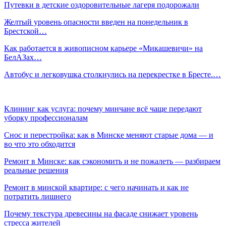
Путевки в детские оздоровительные лагеря подорожали
Желтый уровень опасности введен на понедельник в
Брестской…
Как работается в живописном карьере «Микашевичи» на
БелАЗах…
Автобус и легковушка столкнулись на перекрестке в Бресте.…
Клининг как услуга: почему минчане всё чаще передают
уборку профессионалам
Снос и перестройка: как в Минске меняют старые дома — и
во что это обходится
Ремонт в Минске: как сэкономить и не пожалеть — разбираем
реальные решения
Ремонт в минской квартире: с чего начинать и как не
потратить лишнего
Почему текстура древесины на фасаде снижает уровень
стресса жителей