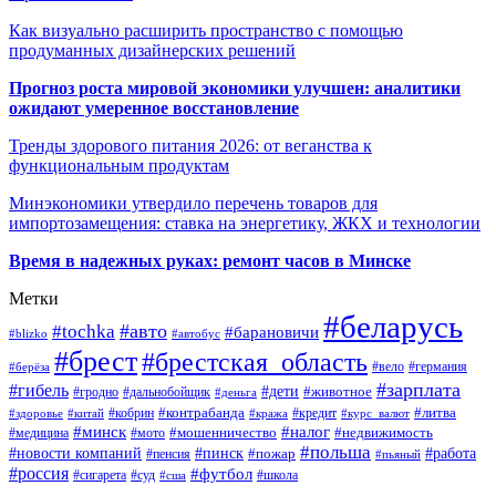
Как визуально расширить пространство с помощью
продуманных дизайнерских решений
Прогноз роста мировой экономики улучшен: аналитики
ожидают умеренное восстановление
Тренды здорового питания 2026: от веганства к
функциональным продуктам
Минэкономики утвердило перечень товаров для
импортозамещения: ставка на энергетику, ЖКХ и технологии
Время в надежных руках: ремонт часов в Минске
Метки
#беларусь
#авто
#tochka
#барановичи
#blizko
#автобус
#брест
#брестская_область
#германия
#вело
#берёза
#зарплата
#гибель
#дети
#животное
#дальнобойщик
#гродно
#деньга
#контрабанда
#литва
#кредит
#здоровье
#китай
#кобрин
#кража
#курс_валют
#минск
#налог
#мото
#мошенничество
#недвижимость
#медицина
#польша
#работа
#новости компаний
#пинск
#пожар
#пенсия
#пьяный
#россия
#футбол
#сигарета
#суд
#школа
#сша