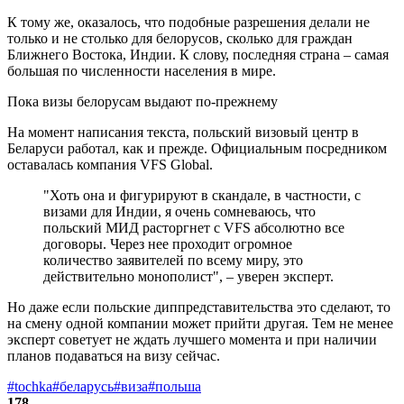
К тому же, оказалось, что подобные разрешения делали не
только и не столько для белорусов, сколько для граждан
Ближнего Востока, Индии. К слову, последняя страна – самая
большая по численности населения в мире.
Пока визы белорусам выдают по-прежнему
На момент написания текста, польский визовый центр в
Беларуси работал, как и прежде. Официальным посредником
оставалась компания VFS Global.
"Хоть она и фигурируют в скандале, в частности, с
визами для Индии, я очень сомневаюсь, что
польский МИД расторгнет с VFS абсолютно все
договоры. Через нее проходит огромное
количество заявителей по всему миру, это
действительно монополист", – уверен эксперт.
Но даже если польские диппредставительства это сделают, то
на смену одной компании может прийти другая. Тем не менее
эксперт советует не ждать лучшего момента и при наличии
планов подаваться на визу сейчас.
#tochka
#беларусь
#виза
#польша
178