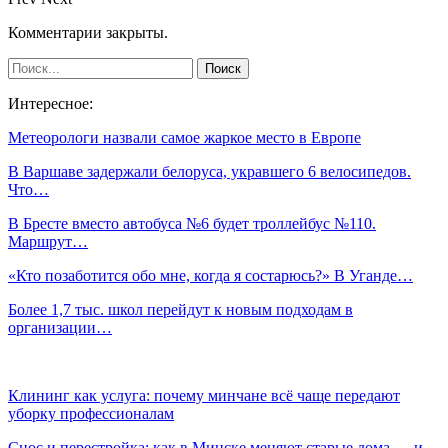
Комментарии закрыты.
Интересное:
Метеорологи назвали самое жаркое место в Европе
В Варшаве задержали белоруса, укравшего 6 велосипедов.
Что…
В Бресте вместо автобуса №6 будет троллейбус №110.
Маршрут…
«Кто позаботится обо мне, когда я состарюсь?» В Уганде…
Более 1,7 тыс. школ перейдут к новым подходам в
организации…
Клининг как услуга: почему минчане всё чаще передают
уборку профессионалам
Снос и перестройка: как в Минске меняют старые дома — и