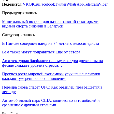
Поделится
VK
OK.ru
Facebook
Twitter
WhatsApp
Telegram
Viber
Предыдущая запись
Минимальный возраст для начала занятий некоторыми
видами спорта снизили в Беларуси
Следующая запись
В Пинске совершен наезд на 74-летнего велосипедиста
Вам также могут понравиться
Еще от автора
Архитектурная биофилия: почему текстура древесины на
фасаде снижает уровень стресса…
Прогноз роста мировой экономики улучшен: аналитики
ожидают умеренное восстановление
Перейра снова спасёт UFC: Как бразилец превращается в
легенду
Автомобильный парк США: количество автомобилей и
сравнение с другими странами
Prev
Next