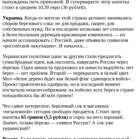
вынуждены пить привозной. В супермаркете литр напитка
стоит в среднем 10,30 евро (36 рублей).
Украина.
Когда-то жители этой страны активно занимались
сбором березового сока: не для продажи, скорее, для
собственных нужд. Но в последние несколько лет отношение
к белоствольным деревцам-красавицам изменилось — их
начали ассоциировать с Россией, даже объявили символом
«российской оккупации». И началось…
Украинские политики один за другим стали предлагать
сумасбродные идеи, как насолить, навредить России через
березки. Один министр предложил их начисто вырубить: нет
берез — нет проблем. Второй — перекрасить в белый цвет.
Мол «белое дерево будет как белый флаг сдающихся войск».
Проект практически одобрили, но в последний момент
посчитали нецелесообразным: на побелку всех берез в стране
понадобилось бы 40 млн гривен!
Что самое интересное, березовый сок в магазинах
«незалежной» сегодня свободно продается. Стоит литр
напитка
65 гривен
(5,5 рубля)
и спрос на него хороший.
Значит, только березы — символ России? А сок уже
украинский?
Россия
. Если верить статистике, в советское время каждый