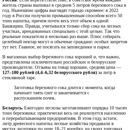
житель страны выпивал в среднем 5 литров березового сока в
год. Нынешние цифры выглядят гораздо скромнее: в 2022
году в России получили промышленным способом всего 50
тонн напитка, причем почти весь этот объем в одной
Башкирии. Правда, учитывался только сбор сока на лесных
участках, арендованных специально с этой целью. Так что
реальные показатели в несколько раз выше. Плюс собирать
целебный нектар могут и обычные граждане: особых запретов
тут нет. Главное, не посягать на заповедники и парки.
В магазинах выбор березового сока хороший и, что важно,
представлены исключительно российские и белорусские
производители. Отзывы на товар хорошие, средняя цена —
127–180 рублей (4,4–6,32 белорусского рубля)
за литр в
стеклянной таре.
Заготовка березового сока длится с момента, когда
начинает таять снег и заканчивается с
распусканием почек.
Беларусь.
Ежегодно лесхозы заготавливают порядка 10 тысяч
тонн березовика: практически весь он реализуется населению
и перерабатывающим предприятиям. В этом году, кстати,
литр древесного напитка лесные хозяйства продавали в
местах заготовки по цене 18–21 копейку, на своих торговых