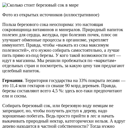
Фото из открытых источников (иллюстративное)
Польза березового сока неоспорима: это настоящая
сокровищница витаминов и минералов. Природный напиток
полезен для сердца, желудка, при болезнях почек, плюс он
улучшает обменные процессы в организме, укрепляет
иммунитет. Правда, чтобы «выжать из сока максимум
полезностей», его нужно собирать самостоятельно, а лучше
пить прямо из-под березы. У кого такой возможности нет —
идут в магазины. Мы решили пробежаться по «маркетам»
отдельных стран и посмотреть, за какую цену там предлагают
целебный напиток.
Германия
. Территория государства на 33% покрыта лесами —
это 11,4 млн гектаров со свыше 90 млрд деревьев. Правда,
березы составляют всего 4,5 %: здесь все-таки предпочитают
ели и сосны.
Собирать березовый сок, или березовую воду немцам не
запрещают, но, чтобы получить доступ к дереву, надо
хорошенько побегать. Ведь просто прийти в лес и начать
выкачивать природный нектар, категорически нельзя. А вдруг
дерево находится в частной собственности? Тогда нужно