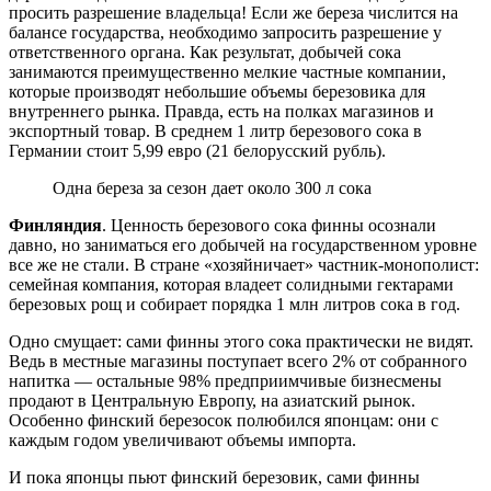
просить разрешение владельца! Если же береза числится на
балансе государства, необходимо запросить разрешение у
ответственного органа. Как результат, добычей сока
занимаются преимущественно мелкие частные компании,
которые производят небольшие объемы березовика для
внутреннего рынка. Правда, есть на полках магазинов и
экспортный товар. В среднем 1 литр березового сока в
Германии стоит 5,99 евро (21 белорусский рубль).
Одна береза за сезон дает около 300 л сока
Финляндия
. Ценность березового сока финны осознали
давно, но заниматься его добычей на государственном уровне
все же не стали. В стране «хозяйничает» частник-монополист:
семейная компания, которая владеет солидными гектарами
березовых рощ и собирает порядка 1 млн литров сока в год.
Одно смущает: сами финны этого сока практически не видят.
Ведь в местные магазины поступает всего 2% от собранного
напитка — остальные 98% предприимчивые бизнесмены
продают в Центральную Европу, на азиатский рынок.
Особенно финский березосок полюбился японцам: они с
каждым годом увеличивают объемы импорта.
И пока японцы пьют финский березовик, сами финны