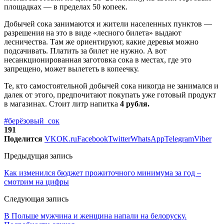
площадках — в пределах 50 копеек.
Добычей сока занимаются и жители населенных пунктов —
разрешения на это в виде «лесного билета» выдают
лесничества. Там же ориентируют, какие деревья можно
подсачивать. Платить за билет не нужно. А вот
несанкционированная заготовка сока в местах, где это
запрещено, может вылететь в копеечку.
Те, кто самостоятельной добычей сока никогда не занимался и
далек от этого, предпочитают покупать уже готовый продукт
в магазинах. Стоит литр напитка
4 рубля.
#берёзовый_сок
191
Поделится
VK
OK.ru
Facebook
Twitter
WhatsApp
Telegram
Viber
Предыдущая запись
Как изменился бюджет прожиточного минимума за год –
смотрим на цифры
Следующая запись
В Польше мужчина и женщина напали на белоруску.