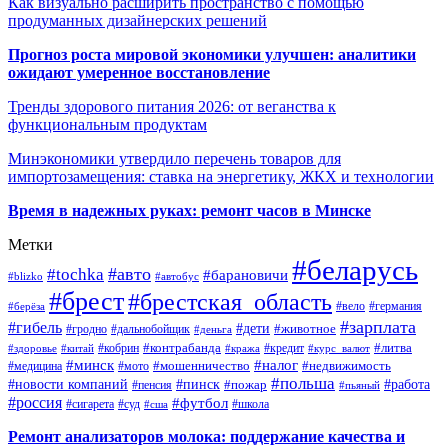
Как визуально расширить пространство с помощью
продуманных дизайнерских решений
Прогноз роста мировой экономики улучшен: аналитики
ожидают умеренное восстановление
Тренды здорового питания 2026: от веганства к
функциональным продуктам
Минэкономики утвердило перечень товаров для
импортозамещения: ставка на энергетику, ЖКХ и технологии
Время в надежных руках: ремонт часов в Минске
Метки
#беларусь
#авто
#tochka
#барановичи
#blizko
#автобус
#брест
#брестская_область
#германия
#вело
#берёза
#зарплата
#гибель
#дети
#животное
#дальнобойщик
#гродно
#деньга
#контрабанда
#литва
#кредит
#здоровье
#китай
#кобрин
#кража
#курс_валют
#минск
#налог
#мото
#мошенничество
#недвижимость
#медицина
#польша
#работа
#новости компаний
#пинск
#пожар
#пенсия
#пьяный
#россия
#футбол
#сигарета
#суд
#школа
#сша
Ремонт анализаторов молока: поддержание качества и