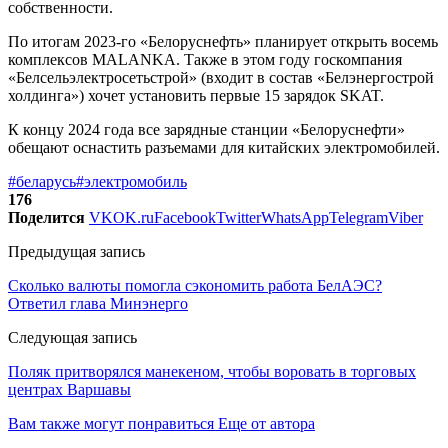
собственности.
По итогам 2023-го «Белоруснефть» планирует открыть восемь
комплексов MALANKA. Также в этом году госкомпания
«Белсельэлектросетьстрой» (входит в состав «Белэнергострой
холдинга») хочет установить первые 15 зарядок SKAT.
К концу 2024 года все зарядные станции «Белоруснефти»
обещают оснастить разъемами для китайских электромобилей.
#беларусь
#электромобиль
176
Поделится
VK
OK.ru
Facebook
Twitter
WhatsApp
Telegram
Viber
Предыдущая запись
Сколько валюты помогла сэкономить работа БелАЭС?
Ответил глава Минэнерго
Следующая запись
Поляк притворялся манекеном, чтобы воровать в торговых
центрах Варшавы
Вам также могут понравиться
Еще от автора