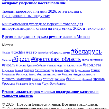
ожидают умеренное восстановление
Тренды здорового питания 2026: от веганства к
функциональным продуктам
Минэкономики утвердило перечень товаров для
импортозамещения: ставка на энергетику, ЖКХ и технологии
Время в надежных руках: ремонт часов в Минске
Метки
#беларусь
#авто
#tochka
#барановичи
#blizko
#автобус
#брест
#брестская_область
#германия
#вело
#берёза
#зарплата
#гибель
#дети
#животное
#дальнобойщик
#гродно
#деньга
#контрабанда
#литва
#кредит
#здоровье
#китай
#кобрин
#кража
#курс_валют
#минск
#налог
#мото
#мошенничество
#недвижимость
#медицина
#польша
#работа
#новости компаний
#пинск
#пожар
#пенсия
#пьяный
#россия
#футбол
#сигарета
#суд
#школа
#сша
Ремонт анализаторов молока: поддержание качества и
точности анализа
© 2026 - Новости Беларуси и мира. Все права защищены.
Любое копирование материалов с нашего ресурса разрешается