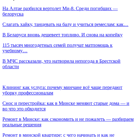
На Алтае разбился вертолет Ми-8. Среди погибших —
белоруска
Слагать хайку, танцевать на балу и учиться ремеслам: как…
В Беларуси вновь дешевеет топливо. И снова на копейку
115 тысяч многодетных семей получат матпомощь к
учебному…
В МЧС рассказали, что натворила непогода в Брестской
области
Клининг как услуга: почему минчане всё чаще передают
уборку профессионалам
Снос и перестройка: как в Минске меняют старые дома — и
во что это обходится
Ремонт в Минске: как сэкономить и не пожалеть — разбираем
реальные решения
Ремонт в минской квартире: с чего начинать и как не