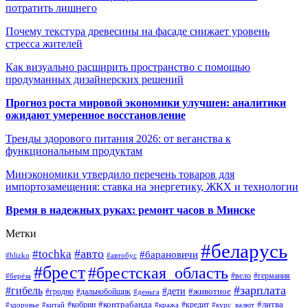
потратить лишнего
Почему текстура древесины на фасаде снижает уровень
стресса жителей
Как визуально расширить пространство с помощью
продуманных дизайнерских решений
Прогноз роста мировой экономики улучшен: аналитики
ожидают умеренное восстановление
Тренды здорового питания 2026: от веганства к
функциональным продуктам
Минэкономики утвердило перечень товаров для
импортозамещения: ставка на энергетику, ЖКХ и технологии
Время в надежных руках: ремонт часов в Минске
Метки
#беларусь
#авто
#tochka
#барановичи
#blizko
#автобус
#брест
#брестская_область
#германия
#вело
#берёза
#зарплата
#гибель
#дети
#животное
#дальнобойщик
#гродно
#деньга
#контрабанда
#литва
#кредит
#здоровье
#китай
#кобрин
#кража
#курс_валют