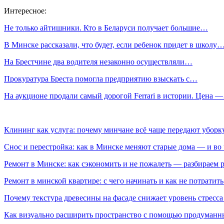
Интересное:
Не только айтишники. Кто в Беларуси получает большие…
В Минске рассказали, что будет, если ребенок придет в школу
На Брестчине два водителя незаконно осуществляли…
Прокуратура Бреста помогла предприятию взыскать с…
На аукционе продали самый дорогой Ferrari в истории. Цена 
Клининг как услуга: почему минчане всё чаще передают убор
Снос и перестройка: как в Минске меняют старые дома — и во 
Ремонт в Минске: как сэкономить и не пожалеть — разбираем 
Ремонт в минской квартире: с чего начинать и как не потратит
Почему текстура древесины на фасаде снижает уровень стресс
Как визуально расширить пространство с помощью продуманн