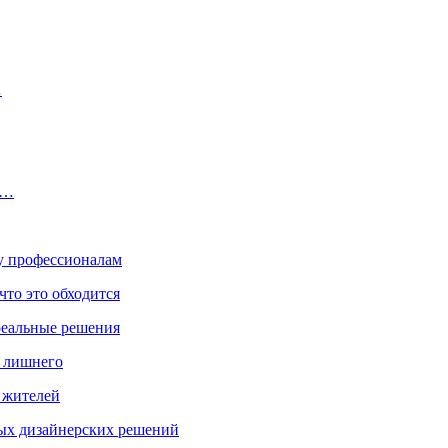
…
―…
ку профессионалам
что это обходится
реальные решения
ь лишнего
а жителей
ых дизайнерских решений