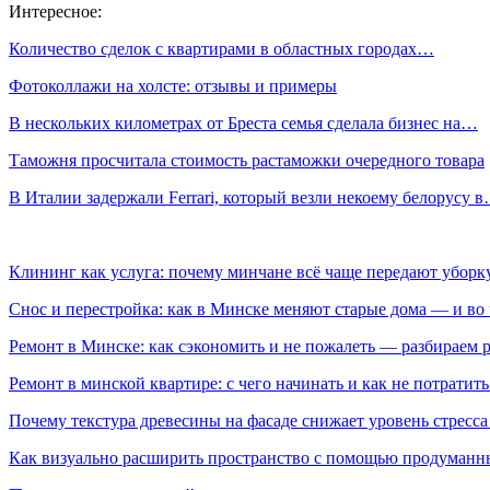
Интересное:
Количество сделок с квартирами в областных городах…
Фотоколлажи на холсте: отзывы и примеры
В нескольких километрах от Бреста семья сделала бизнес на…
Таможня просчитала стоимость растаможки очередного товара
В Италии задержали Ferrari, который везли некоему белорусу 
Клининг как услуга: почему минчане всё чаще передают убор
Снос и перестройка: как в Минске меняют старые дома — и во 
Ремонт в Минске: как сэкономить и не пожалеть — разбираем 
Ремонт в минской квартире: с чего начинать и как не потратит
Почему текстура древесины на фасаде снижает уровень стресс
Как визуально расширить пространство с помощью продуманн