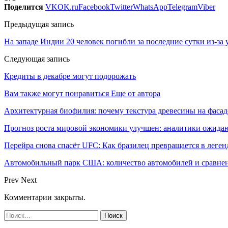
Поделится
VK
OK.ru
Facebook
Twitter
WhatsApp
Telegram
Viber
Предыдущая запись
На западе Индии 20 человек погибли за последние сутки из-за
Следующая запись
Кредиты в декабре могут подорожать
Вам также могут понравиться
Еще от автора
Архитектурная биофилия: почему текстура древесины на фасад
Прогноз роста мировой экономики улучшен: аналитики ожида
Перейра снова спасёт UFC: Как бразилец превращается в леген
Автомобильный парк США: количество автомобилей и сравнен
Prev
Next
Комментарии закрыты.