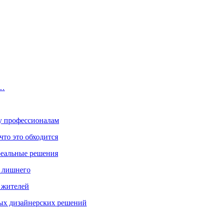
в…
ку профессионалам
что это обходится
реальные решения
ь лишнего
а жителей
ых дизайнерских решений