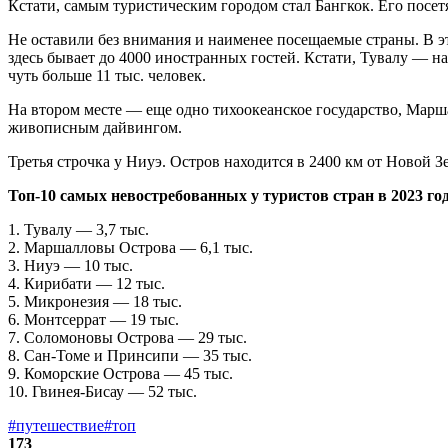
Кстати, самым туристическим городом стал Бангкок. Его посет
Не оставили без внимания и наименее посещаемые страны. В эт
здесь бывает до 4000 иностранных гостей. Кстати, Тувалу — н
чуть больше 11 тыс. человек.
На втором месте — еще одно тихоокеанское государство, Марша
живописным дайвингом.
Третья строчка у Ниуэ. Остров находится в 2400 км от Новой Зе
Топ-10 самых невостребованных у туристов стран в 2023 год
1. Тувалу — 3,7 тыс.
2. Маршалловы Острова — 6,1 тыс.
3. Ниуэ — 10 тыс.
4. Кирибати — 12 тыс.
5. Микронезия — 18 тыс.
6. Монтсеррат — 19 тыс.
7. Соломоновы Острова — 29 тыс.
8. Сан-Томе и Принсипи — 35 тыс.
9. Коморские Острова — 45 тыс.
10. Гвинея-Бисау — 52 тыс.
#путешествие
#топ
173