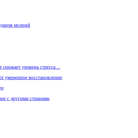
 ударов молний
е снижает уровень стресса…
ют умеренное восстановление
ду
ие с другими странами