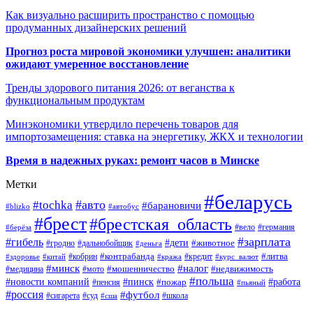
Как визуально расширить пространство с помощью
продуманных дизайнерских решений
Прогноз роста мировой экономики улучшен: аналитики
ожидают умеренное восстановление
Тренды здорового питания 2026: от веганства к
функциональным продуктам
Минэкономики утвердило перечень товаров для
импортозамещения: ставка на энергетику, ЖКХ и технологии
Время в надежных руках: ремонт часов в Минске
Метки
#беларусь
#авто
#tochka
#барановичи
#blizko
#автобус
#брест
#брестская_область
#германия
#вело
#берёза
#зарплата
#гибель
#дети
#животное
#дальнобойщик
#гродно
#деньга
#контрабанда
#литва
#кредит
#здоровье
#китай
#кобрин
#кража
#курс_валют
#минск
#налог
#мото
#мошенничество
#недвижимость
#медицина
#польша
#работа
#новости компаний
#пинск
#пожар
#пенсия
#пьяный
#россия
#футбол
#сигарета
#суд
#школа
#сша