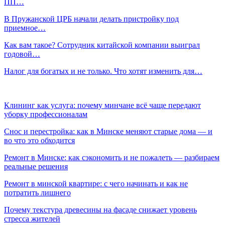
ПП…
В Пружанской ЦРБ начали делать пристройку под
приемное…
Как вам такое? Сотрудник китайской компании выиграл
годовой…
Налог для богатых и не только. Что хотят изменить для…
Клининг как услуга: почему минчане всё чаще передают
уборку профессионалам
Снос и перестройка: как в Минске меняют старые дома — и
во что это обходится
Ремонт в Минске: как сэкономить и не пожалеть — разбираем
реальные решения
Ремонт в минской квартире: с чего начинать и как не
потратить лишнего
Почему текстура древесины на фасаде снижает уровень
стресса жителей