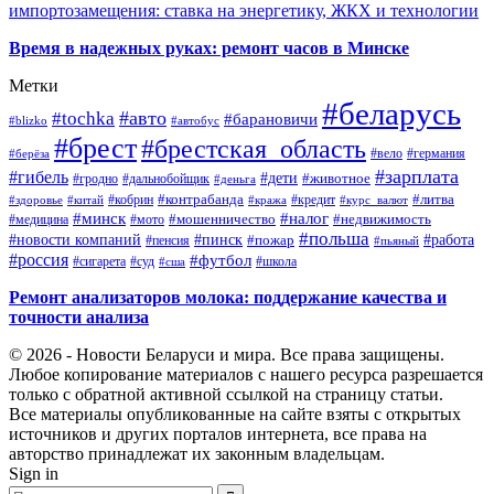
импортозамещения: ставка на энергетику, ЖКХ и технологии
Время в надежных руках: ремонт часов в Минске
Метки
#беларусь
#авто
#tochka
#барановичи
#blizko
#автобус
#брест
#брестская_область
#германия
#вело
#берёза
#зарплата
#гибель
#дети
#животное
#дальнобойщик
#гродно
#деньга
#контрабанда
#литва
#кредит
#здоровье
#китай
#кобрин
#кража
#курс_валют
#минск
#налог
#мото
#мошенничество
#недвижимость
#медицина
#польша
#работа
#новости компаний
#пинск
#пожар
#пенсия
#пьяный
#россия
#футбол
#сигарета
#суд
#школа
#сша
Ремонт анализаторов молока: поддержание качества и
точности анализа
© 2026 - Новости Беларуси и мира. Все права защищены.
Любое копирование материалов с нашего ресурса разрешается
только с обратной активной ссылкой на страницу статьи.
Все материалы опубликованные на сайте взяты с открытых
источников и других порталов интернета, все права на
авторство принадлежат их законным владельцам.
Sign in