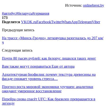
Источник:
onlinebrest.by
#автобус
#беларусь
#германия
173
Поделится
VK
OK.ru
Facebook
Twitter
WhatsApp
Telegram
Viber
Предыдущая запись
На трассе «Минск-Гродно» легковушка разогналась до 207 км/
ч
Следующая запись
Почти 80 тысяч рублей: как белорус лишился таких денег
Вам также могут понравиться
Еще от автора
Архитектурная биофилия: почему текстура древесины на
фасаде снижает уровень стресса…
Прогноз роста мировой экономики улучшен: аналитики
ожидают умеренное восстановление
Перейра снова спасёт UFC: Как бразилец превращается в
легенду