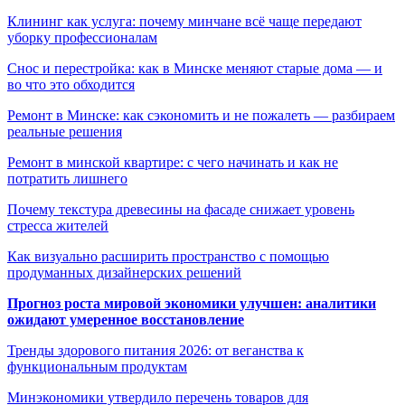
Клининг как услуга: почему минчане всё чаще передают
уборку профессионалам
Снос и перестройка: как в Минске меняют старые дома — и
во что это обходится
Ремонт в Минске: как сэкономить и не пожалеть — разбираем
реальные решения
Ремонт в минской квартире: с чего начинать и как не
потратить лишнего
Почему текстура древесины на фасаде снижает уровень
стресса жителей
Как визуально расширить пространство с помощью
продуманных дизайнерских решений
Прогноз роста мировой экономики улучшен: аналитики
ожидают умеренное восстановление
Тренды здорового питания 2026: от веганства к
функциональным продуктам
Минэкономики утвердило перечень товаров для