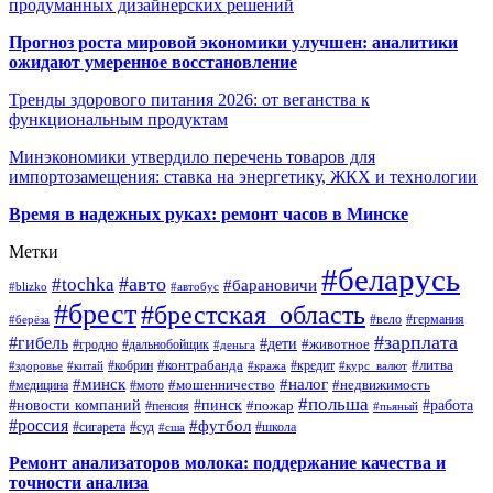
продуманных дизайнерских решений
Прогноз роста мировой экономики улучшен: аналитики
ожидают умеренное восстановление
Тренды здорового питания 2026: от веганства к
функциональным продуктам
Минэкономики утвердило перечень товаров для
импортозамещения: ставка на энергетику, ЖКХ и технологии
Время в надежных руках: ремонт часов в Минске
Метки
#беларусь
#авто
#tochka
#барановичи
#blizko
#автобус
#брест
#брестская_область
#германия
#вело
#берёза
#зарплата
#гибель
#дети
#животное
#дальнобойщик
#гродно
#деньга
#контрабанда
#литва
#кредит
#здоровье
#китай
#кобрин
#кража
#курс_валют
#минск
#налог
#мото
#мошенничество
#недвижимость
#медицина
#польша
#работа
#новости компаний
#пинск
#пожар
#пенсия
#пьяный
#россия
#футбол
#сигарета
#суд
#школа
#сша
Ремонт анализаторов молока: поддержание качества и
точности анализа