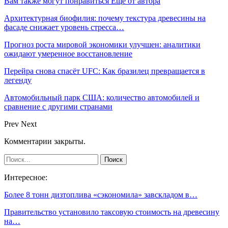
Вам также могут понравиться
Еще от автора
Архитектурная биофилия: почему текстура древесины на
фасаде снижает уровень стресса…
Прогноз роста мировой экономики улучшен: аналитики
ожидают умеренное восстановление
Перейра снова спасёт UFC: Как бразилец превращается в
легенду
Автомобильный парк США: количество автомобилей и
сравнение с другими странами
Prev
Next
Комментарии закрыты.
Интересное:
Более 8 тонн дизтоплива «сэкономила» завскладом в…
Правительство установило таксовую стоимость на древесину
на…