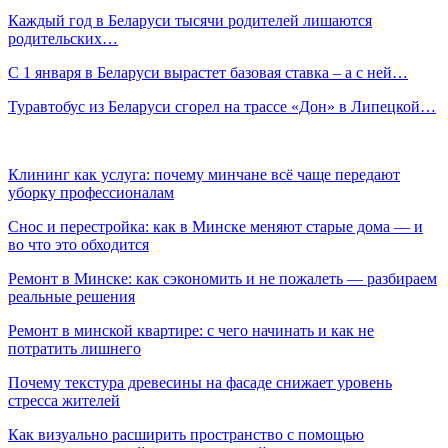
Каждый год в Беларуси тысячи родителей лишаются
родительских…
С 1 января в Беларуси вырастет базовая ставка – а с ней…
Туравтобус из Беларуси сгорел на трассе «Дон» в Липецкой…
Клининг как услуга: почему минчане всё чаще передают
уборку профессионалам
Снос и перестройка: как в Минске меняют старые дома — и
во что это обходится
Ремонт в Минске: как сэкономить и не пожалеть — разбираем
реальные решения
Ремонт в минской квартире: с чего начинать и как не
потратить лишнего
Почему текстура древесины на фасаде снижает уровень
стресса жителей
Как визуально расширить пространство с помощью