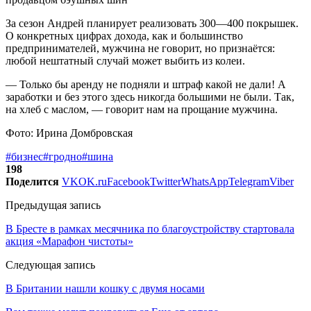
За сезон Андрей планирует реализовать 300—400 покрышек.
О конкретных цифрах дохода, как и большинство
предпринимателей, мужчина не говорит, но признаётся:
любой нештатный случай может выбить из колеи.
— Только бы аренду не подняли и штраф какой не дали! А
заработки и без этого здесь никогда большими не были. Так,
на хлеб с маслом, — говорит нам на прощание мужчина.
Фото: Ирина Домбровская
#бизнес
#гродно
#шина
198
Поделится
VK
OK.ru
Facebook
Twitter
WhatsApp
Telegram
Viber
Предыдущая запись
В Бресте в рамках месячника по благоустройству стартовала
акция «Марафон чистоты»
Следующая запись
В Британии нашли кошку с двумя носами