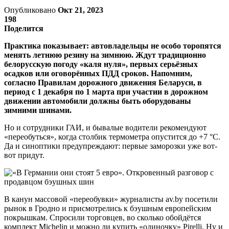
Опубликовано
Окт 21, 2023
198
Поделится
Практика показывает: автовладельцы не особо торопятся
менять летнюю резину на зимнюю. Ждут традиционно
белорусскую погоду «каля нуля», первых серьёзных
осадков или оговорённых ПДД сроков. Напомним,
согласно Правилам дорожного движения Беларуси, в
период с 1 декабря по 1 марта при участии в дорожном
движении автомобили должны быть оборудованы
зимними шинами.
Но и сотрудники ГАИ, и бывалые водители рекомендуют
«переобуться», когда столбик термометра опустится до +7 °C.
Да и синоптики предупреждают: первые заморозки уже вот-
вот придут.
В канун массовой «переобувки» журналисты av.by посетили
рынок в Гродно и присмотрелись к бэушным европейским
покрышкам. Спросили торговцев, во cколько обойдётся
комплект Michelin и можно ли купить «одиночку» Pirelli. Ну и