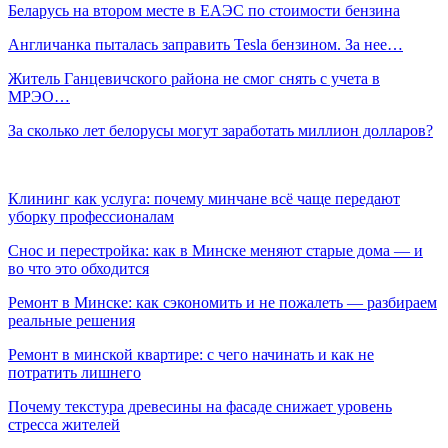
Беларусь на втором месте в ЕАЭС по стоимости бензина
Англичанка пыталась заправить Tesla бензином. За нее…
Житель Ганцевичского района не смог снять с учета в
МРЭО…
За сколько лет белорусы могут заработать миллион долларов?
Клининг как услуга: почему минчане всё чаще передают
уборку профессионалам
Снос и перестройка: как в Минске меняют старые дома — и
во что это обходится
Ремонт в Минске: как сэкономить и не пожалеть — разбираем
реальные решения
Ремонт в минской квартире: с чего начинать и как не
потратить лишнего
Почему текстура древесины на фасаде снижает уровень
стресса жителей