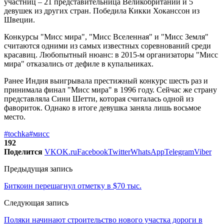
участниц – 21 представительница Великобритании и 5
девушек из других стран. Победила Кикки Хоканссон из
Швеции.
Конкурсы "Мисс мира", "Мисс Вселенная" и "Мисс Земля"
считаются одними из самых известных соревнований среди
красавиц. Любопытный нюанс: в 2015-м организаторы "Мисс
мира" отказались от дефиле в купальниках.
Ранее Индия выигрывала престижный конкурс шесть раз и
принимала финал "Мисс мира" в 1996 году. Сейчас же страну
представляла Сини Шетти, которая считалась одной из
фавориток. Однако в итоге девушка заняла лишь восьмое
место.
#tochka
#мисс
192
Поделится
VK
OK.ru
Facebook
Twitter
WhatsApp
Telegram
Viber
Предыдущая запись
Биткоин перешагнул отметку в $70 тыс.
Следующая запись
Поляки начинают строительство нового участка дороги в