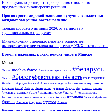
Как визуально расширить пространство с помощью
продуманных дизайнерских решений
Прогноз роста мировой экономики улучшен: аналитики
ожидают умеренное восстановление
Тренды здорового питания 2026: от веганства к
функциональным продуктам
Минэкономики утвердило перечень товаров для
импортозамещения: ставка на энергетику, ЖКХ и технологии
Время в надежных руках: ремонт часов в Минске
Метки
#беларусь
#авто
#tochka
#барановичи
#blizko
#автобус
#брест
#брестская_область
#германия
#вело
#берёза
#зарплата
#гибель
#дети
#животное
#дальнобойщик
#гродно
#деньга
#контрабанда
#литва
#кредит
#здоровье
#китай
#кобрин
#кража
#курс_валют
#минск
#налог
#мото
#мошенничество
#недвижимость
#медицина
#польша
#работа
#новости компаний
#пинск
#пожар
#пенсия
#пьяный
#россия
#футбол
#сигарета
#суд
#школа
#сша
Ремонт анализаторов молока: поддержание качества и