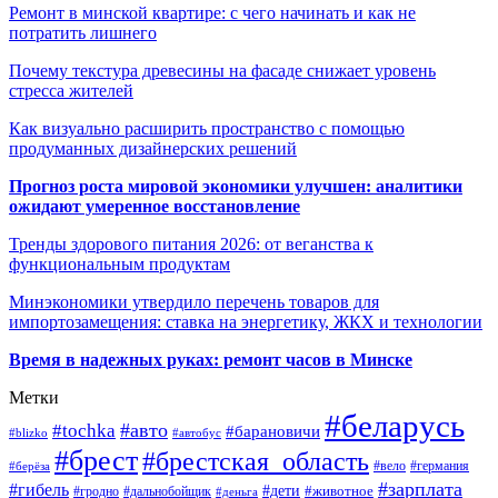
Ремонт в минской квартире: с чего начинать и как не
потратить лишнего
Почему текстура древесины на фасаде снижает уровень
стресса жителей
Как визуально расширить пространство с помощью
продуманных дизайнерских решений
Прогноз роста мировой экономики улучшен: аналитики
ожидают умеренное восстановление
Тренды здорового питания 2026: от веганства к
функциональным продуктам
Минэкономики утвердило перечень товаров для
импортозамещения: ставка на энергетику, ЖКХ и технологии
Время в надежных руках: ремонт часов в Минске
Метки
#беларусь
#авто
#tochka
#барановичи
#blizko
#автобус
#брест
#брестская_область
#германия
#вело
#берёза
#зарплата
#гибель
#дети
#животное
#дальнобойщик
#гродно
#деньга