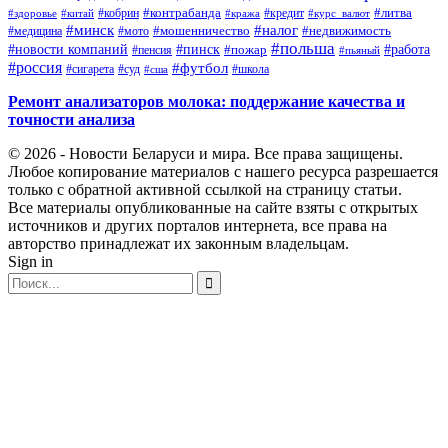
#контрабанда
#литва
#кредит
#здоровье
#китай
#кобрин
#кража
#курс_валют
#минск
#налог
#мото
#мошенничество
#недвижимость
#медицина
#польша
#работа
#новости компаний
#пинск
#пожар
#пенсия
#пьяный
#россия
#футбол
#сигарета
#суд
#школа
#сша
Ремонт анализаторов молока: поддержание качества и
точности анализа
© 2026 - Новости Беларуси и мира. Все права защищены.
Любое копирование материалов с нашего ресурса разрешается
только с обратной активной ссылкой на страницу статьи.
Все материалы опубликованные на сайте взяты с открытых
источников и других порталов интернета, все права на
авторство принадлежат их законным владельцам.
Sign in