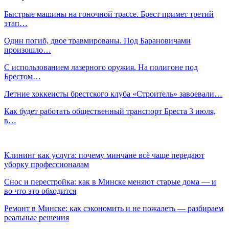
Быстрые машины на гоночной трассе. Брест примет третий
этап…
Один погиб, двое травмированы. Под Барановичами
произошло…
С использованием лазерного оружия. На полигоне под
Брестом…
Летние хоккеисты брестского клуба «Строитель» завоевали…
Как будет работать общественный транспорт Бреста 3 июля,
в…
Клининг как услуга: почему минчане всё чаще передают
уборку профессионалам
Снос и перестройка: как в Минске меняют старые дома — и
во что это обходится
Ремонт в Минске: как сэкономить и не пожалеть — разбираем
реальные решения