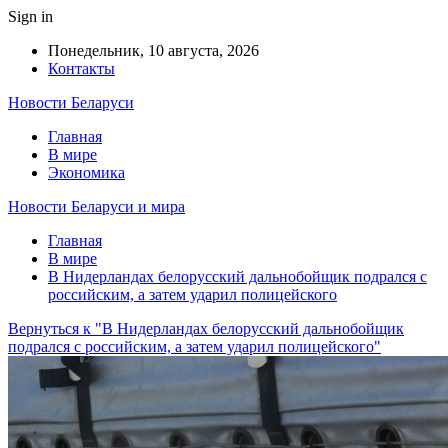
Sign in
Понедельник, 10 августа, 2026
Контакты
Новости Беларуси
Главная
В мире
Экономика
Новости Беларуси и мира
Главная
В мире
В Нидерландах белорусский дальнобойщик подрался с
российским, а затем ударил полицейского
Вернуться к "В Нидерландах белорусский дальнобойщик
подрался с российским, а затем ударил полицейского"