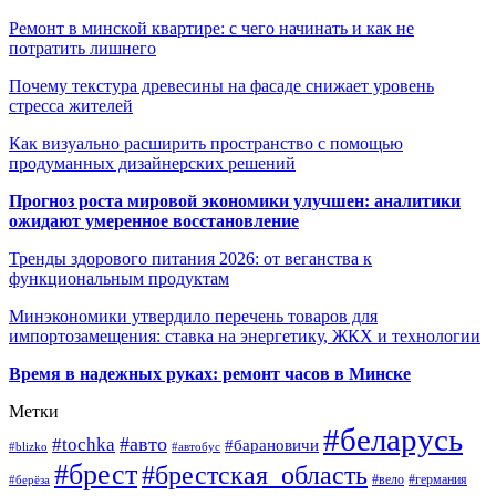
Ремонт в минской квартире: с чего начинать и как не
потратить лишнего
Почему текстура древесины на фасаде снижает уровень
стресса жителей
Как визуально расширить пространство с помощью
продуманных дизайнерских решений
Прогноз роста мировой экономики улучшен: аналитики
ожидают умеренное восстановление
Тренды здорового питания 2026: от веганства к
функциональным продуктам
Минэкономики утвердило перечень товаров для
импортозамещения: ставка на энергетику, ЖКХ и технологии
Время в надежных руках: ремонт часов в Минске
Метки
#беларусь
#авто
#tochka
#барановичи
#blizko
#автобус
#брест
#брестская_область
#германия
#вело
#берёза