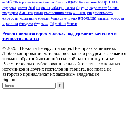
#зарплата
#гибель
#дети
#животное
#дальнобойщик
#гродно
#деньга
#контрабанда
#литва
#кредит
#здоровье
#китай
#кобрин
#кража
#курс_валют
#минск
#налог
#мото
#мошенничество
#недвижимость
#медицина
#польша
#работа
#новости компаний
#пинск
#пожар
#пенсия
#пьяный
#россия
#футбол
#сигарета
#суд
#школа
#сша
Ремонт анализаторов молока: поддержание качества и
точности анализа
© 2026 - Новости Беларуси и мира. Все права защищены.
Любое копирование материалов с нашего ресурса разрешается
только с обратной активной ссылкой на страницу статьи.
Все материалы опубликованные на сайте взяты с открытых
источников и других порталов интернета, все права на
авторство принадлежат их законным владельцам.
Sign in