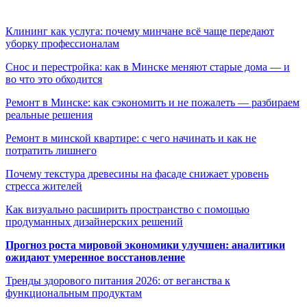
Клининг как услуга: почему минчане всё чаще передают
уборку профессионалам
Снос и перестройка: как в Минске меняют старые дома — и
во что это обходится
Ремонт в Минске: как сэкономить и не пожалеть — разбираем
реальные решения
Ремонт в минской квартире: с чего начинать и как не
потратить лишнего
Почему текстура древесины на фасаде снижает уровень
стресса жителей
Как визуально расширить пространство с помощью
продуманных дизайнерских решений
Прогноз роста мировой экономики улучшен: аналитики
ожидают умеренное восстановление
Тренды здорового питания 2026: от веганства к
функциональным продуктам