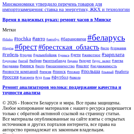
Минэкономики утвердило перечень товаров для
импортозамещения: ставка на энергетику, ЖКХ и технологии
Время в надежных руках: ремонт часов в Минске
Метки
#беларусь
#авто
#tochka
#барановичи
#blizko
#автобус
#брест
#брестская_область
#германия
#вело
#берёза
#зарплата
#гибель
#дети
#животное
#дальнобойщик
#гродно
#деньга
#контрабанда
#литва
#кредит
#здоровье
#китай
#кобрин
#кража
#курс_валют
#минск
#налог
#мото
#мошенничество
#недвижимость
#медицина
#польша
#работа
#новости компаний
#пинск
#пожар
#пенсия
#пьяный
#россия
#футбол
#сигарета
#суд
#школа
#сша
Ремонт анализаторов молока: поддержание качества и
точности анализа
© 2026 - Новости Беларуси и мира. Все права защищены.
Любое копирование материалов с нашего ресурса разрешается
только с обратной активной ссылкой на страницу статьи.
Все материалы опубликованные на сайте взяты с открытых
источников и других порталов интернета, все права на
авторство принадлежат их законным владельцам.