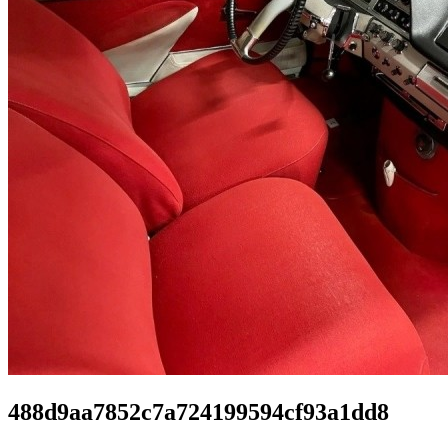
488d9aa7852c7a724199594cf93a1dd8