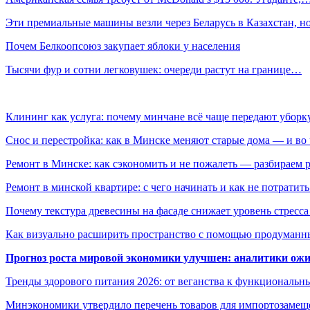
Эти премиальные машины везли через Беларусь в Казахстан, 
Почем Белкоопсоюз закупает яблоки у населения
Тысячи фур и сотни легковушек: очереди растут на границе…
Клининг как услуга: почему минчане всё чаще передают убор
Снос и перестройка: как в Минске меняют старые дома — и во 
Ремонт в Минске: как сэкономить и не пожалеть — разбираем 
Ремонт в минской квартире: с чего начинать и как не потратит
Почему текстура древесины на фасаде снижает уровень стресс
Как визуально расширить пространство с помощью продуманн
Прогноз роста мировой экономики улучшен: аналитики ожи
Тренды здорового питания 2026: от веганства к функциональн
Минэкономики утвердило перечень товаров для импортозамеще