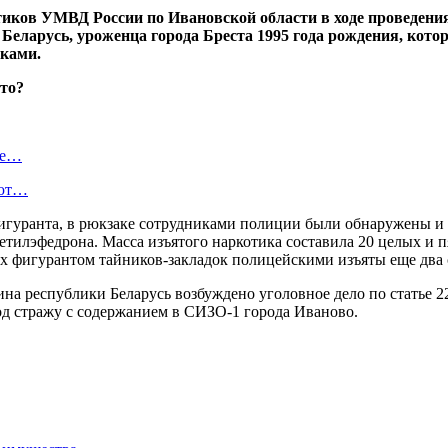
тиков УМВД России по Ивановской области в ходе проведен
 Беларусь, уроженца города Бреста 1995 года рождения, кот
иками.
де…
ают…
игуранта, в рюкзаке сотрудниками полиции были обнаружены и и
илэфедрона. Масса изъятого наркотика составила 20 целых и п
х фигурантом тайников-закладок полицейскими изъяты еще два 
ина республики Беларусь возбуждено уголовное дело по статье 
од стражу с содержанием в СИЗО-1 города Иваново.