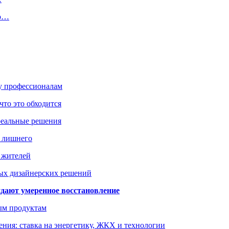
но…
ку профессионалам
что это обходится
реальные решения
ь лишнего
а жителей
ых дизайнерских решений
дают умеренное восстановление
ым продуктам
ния: ставка на энергетику, ЖКХ и технологии