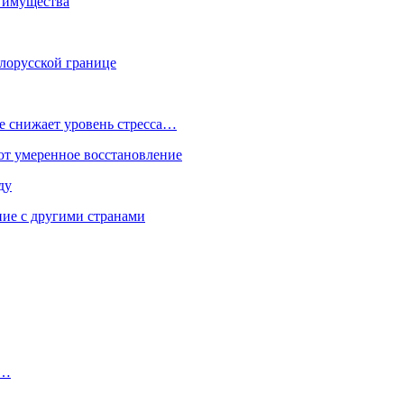
о имущества
елорусской границе
е снижает уровень стресса…
ют умеренное восстановление
ду
ие с другими странами
,…
…