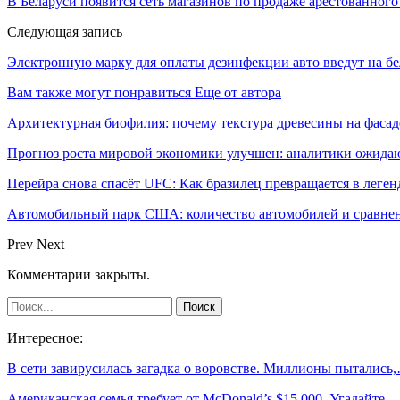
В Беларуси появится сеть магазинов по продаже арестованног
Следующая запись
Электронную марку для оплаты дезинфекции авто введут на б
Вам также могут понравиться
Еще от автора
Архитектурная биофилия: почему текстура древесины на фасад
Прогноз роста мировой экономики улучшен: аналитики ожида
Перейра снова спасёт UFC: Как бразилец превращается в леген
Автомобильный парк США: количество автомобилей и сравнен
Prev
Next
Комментарии закрыты.
Интересное:
В сети завирусилась загадка о воровстве. Миллионы пытались
Американская семья требует от McDonald’s $15 000. Угадайте,