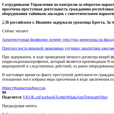
Сотрудниками Управления по контролю за оборотом нарко
пресечена преступная деятельность гражданина республики
оборудования тайников-закладок с синтетическими наркот
Сейчас читают
Архитектурная биофилия: почему текстура древесины на фаса
Прогноз роста мировой экономики улучшен: аналитики ожид
При задержании, в ходе проведения личного досмотра вещей ф
пирролидиновалерофенон, который является производным N-мет
мероприятий и следственных действий, из ранее оборудованны
В настоящее время по факту преступной деятельности граждан
отношении него избрана мера пресечения в виде заключения п
#брест
#наркотик
#россия
99
Поделится
VK
OK.ru
Facebook
Twitter
WhatsApp
Telegram
Viber
Предыдущая запись