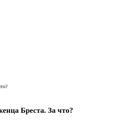
что?
женца Бреста. За что?