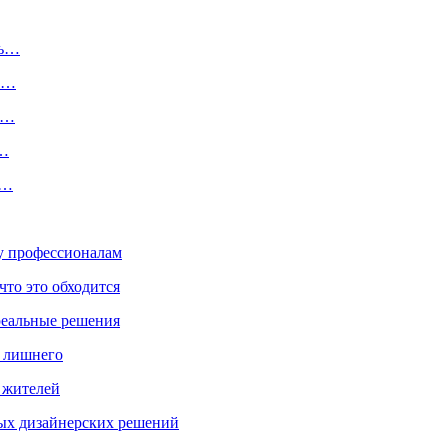
сь…
рь…
а…
о…
,…
ку профессионалам
что это обходится
реальные решения
ь лишнего
а жителей
ых дизайнерских решений