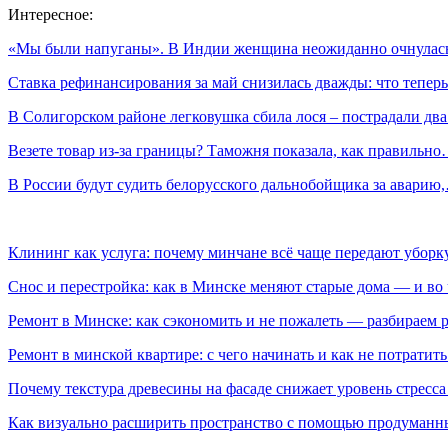
Интересное:
«Мы были напуганы». В Индии женщина неожиданно очнула
Ставка рефинансирования за май снизилась дважды: что тепе
В Солигорском районе легковушка сбила лося – пострадали дв
Везете товар из-за границы? Таможня показала, как правильн
В России будут судить белорусского дальнобойщика за аварию
Клининг как услуга: почему минчане всё чаще передают убор
Снос и перестройка: как в Минске меняют старые дома — и во 
Ремонт в Минске: как сэкономить и не пожалеть — разбираем 
Ремонт в минской квартире: с чего начинать и как не потратит
Почему текстура древесины на фасаде снижает уровень стресс
Как визуально расширить пространство с помощью продуманн