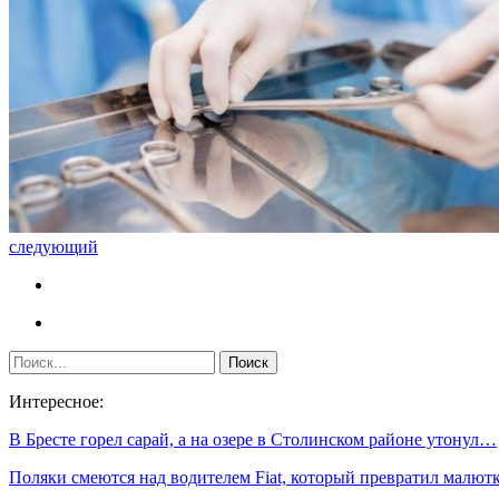
следующий
Интересное:
В Бресте горел сарай, а на озере в Столинском районе утонул…
Поляки смеются над водителем Fiat, который превратил малю