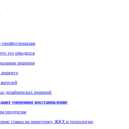
…
ку профессионалам
что это обходится
реальные решения
ь лишнего
а жителей
ых дизайнерских решений
дают умеренное восстановление
ым продуктам
ния: ставка на энергетику, ЖКХ и технологии