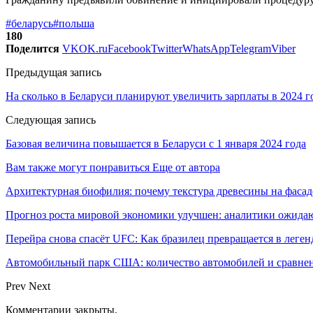
#беларусь
#польша
180
Поделится
VK
OK.ru
Facebook
Twitter
WhatsApp
Telegram
Viber
Предыдущая запись
На сколько в Беларуси планируют увеличить зарплаты в 2024
Следующая запись
Базовая величина повышается в Беларуси с 1 января 2024 года
Вам также могут понравиться
Еще от автора
Архитектурная биофилия: почему текстура древесины на фасад
Прогноз роста мировой экономики улучшен: аналитики ожида
Перейра снова спасёт UFC: Как бразилец превращается в леген
Автомобильный парк США: количество автомобилей и сравнен
Prev
Next
Комментарии закрыты.