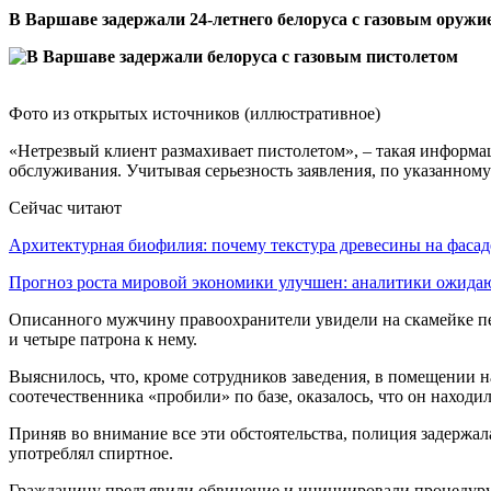
В Варшаве задержали 24-летнего белоруса с газовым оружие
Фото из открытых источников (иллюстративное)
«Нетрезвый клиент размахивает пистолетом», – такая информа
обслуживания. Учитывая серьезность заявления, по указанному
Сейчас читают
Архитектурная биофилия: почему текстура древесины на фаса
Прогноз роста мировой экономики улучшен: аналитики ожид
Описанного мужчину правоохранители увидели на скамейке пе
и четыре патрона к нему.
Выяснилось, что, кроме сотрудников заведения, в помещении 
соотечественника «пробили» по базе, оказалось, что он находи
Приняв во внимание все эти обстоятельства, полиция задержал
употреблял спиртное.
Гражданину предъявили обвинение и инициировали процедуру