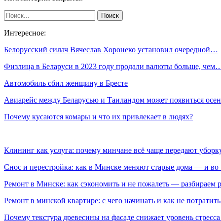
Интересное:
Белорусский силач Вячеслав Хоронеко установил очередной…
Физлица в Беларуси в 2023 году продали валюты больше, чем
Автомобиль сбил женщину в Бресте
Авиарейс между Беларусью и Таиландом может появиться ос
Почему кусаются комары и что их привлекает в людях?
Клининг как услуга: почему минчане всё чаще передают убор
Снос и перестройка: как в Минске меняют старые дома — и во 
Ремонт в Минске: как сэкономить и не пожалеть — разбираем 
Ремонт в минской квартире: с чего начинать и как не потратит
Почему текстура древесины на фасаде снижает уровень стресс