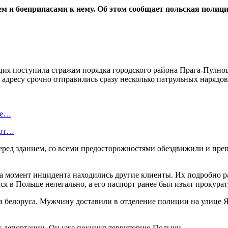
м и боеприпасами к нему. Об этом сообщает польская полици
ция поступила стражам порядка городского района Прага-Пулноц
 адресу срочно отправились сразу несколько патрульных нарядов
де…
ают…
ред зданием, со всеми предосторожностями обездвижили и преп
на момент инцидента находились другие клиенты. Их подробно р
лся в Польше нелегально, а его паспорт ранее был изъят прокурат
а белоруса. Мужчину доставили в отделение полиции на улице Яг
 депортации. Он уже покинул территорию Польши.