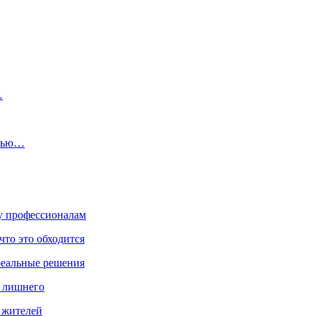
…
енью…
ку профессионалам
что это обходится
реальные решения
ь лишнего
а жителей