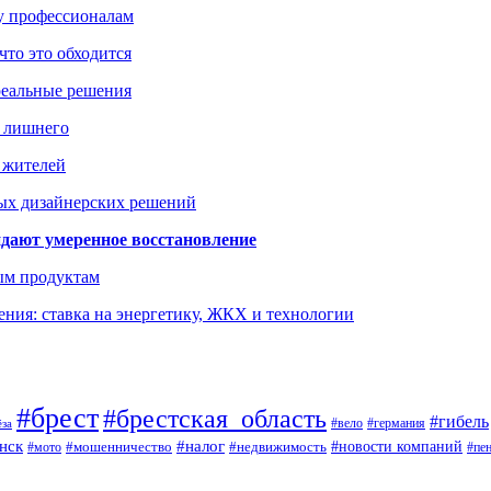
ку профессионалам
что это обходится
реальные решения
ь лишнего
а жителей
ых дизайнерских решений
дают умеренное восстановление
ым продуктам
ния: ставка на энергетику, ЖКХ и технологии
#брест
#брестская_область
#гибель
#германия
#вело
ёза
нск
#налог
#новости компаний
#мото
#мошенничество
#недвижимость
#пе