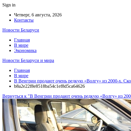
Sign in
Четверг, 6 августа, 2026
Контакты
Новости Беларуси
Главная
В мире
Экономика
Новости Беларуси и мира
Главная
В мире
В Венгрии продают очень редкую «Волгу» из 2000-х. Ско
b8a2e22f8e8518ba54c1ef8d5ca64626
Вернуться к "В Венгрии продают очень редкую «Волгу» из 2000