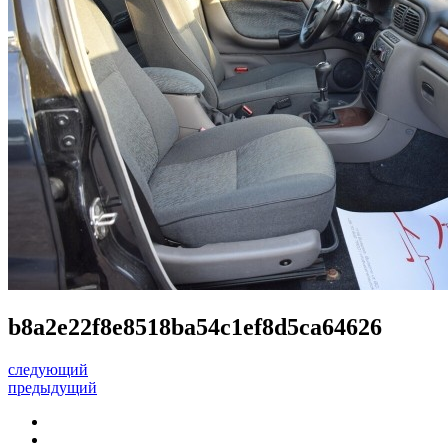
b8a2e22f8e8518ba54c1ef8d5ca64626
следующий
предыдущий