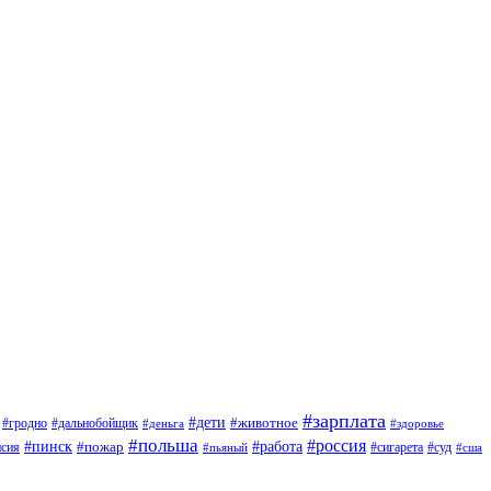
#зарплата
#дети
#животное
#дальнобойщик
#гродно
#деньга
#здоровье
#польша
#россия
#работа
#пинск
#пожар
#сигарета
#суд
нсия
#пьяный
#сша