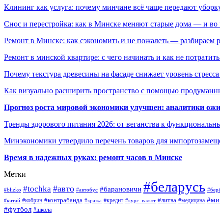
Клининг как услуга: почему минчане всё чаще передают убор
Снос и перестройка: как в Минске меняют старые дома — и во 
Ремонт в Минске: как сэкономить и не пожалеть — разбираем 
Ремонт в минской квартире: с чего начинать и как не потратит
Почему текстура древесины на фасаде снижает уровень стресс
Как визуально расширить пространство с помощью продуманн
Прогноз роста мировой экономики улучшен: аналитики ожи
Тренды здорового питания 2026: от веганства к функциональн
Минэкономики утвердило перечень товаров для импортозамеще
Время в надежных руках: ремонт часов в Минске
Метки
#беларусь
#авто
#tochka
#барановичи
#blizko
#автобус
#бер
#ми
#контрабанда
#литва
#кредит
#китай
#кобрин
#кража
#курс_валют
#медицина
#футбол
#школа