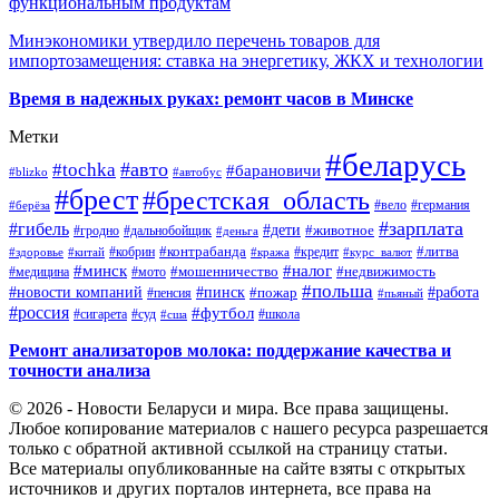
функциональным продуктам
Минэкономики утвердило перечень товаров для
импортозамещения: ставка на энергетику, ЖКХ и технологии
Время в надежных руках: ремонт часов в Минске
Метки
#беларусь
#авто
#tochka
#барановичи
#blizko
#автобус
#брест
#брестская_область
#германия
#вело
#берёза
#зарплата
#гибель
#дети
#животное
#дальнобойщик
#гродно
#деньга
#контрабанда
#литва
#кредит
#здоровье
#китай
#кобрин
#кража
#курс_валют
#минск
#налог
#мото
#мошенничество
#недвижимость
#медицина
#польша
#работа
#новости компаний
#пинск
#пожар
#пенсия
#пьяный
#россия
#футбол
#сигарета
#суд
#школа
#сша
Ремонт анализаторов молока: поддержание качества и
точности анализа
© 2026 - Новости Беларуси и мира. Все права защищены.
Любое копирование материалов с нашего ресурса разрешается
только с обратной активной ссылкой на страницу статьи.
Все материалы опубликованные на сайте взяты с открытых
источников и других порталов интернета, все права на