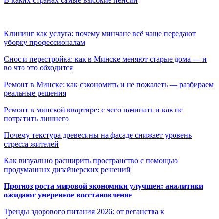
В каких странах самые высокие пенсии
Клининг как услуга: почему минчане всё чаще передают
уборку профессионалам
Снос и перестройка: как в Минске меняют старые дома — и
во что это обходится
Ремонт в Минске: как сэкономить и не пожалеть — разбираем
реальные решения
Ремонт в минской квартире: с чего начинать и как не
потратить лишнего
Почему текстура древесины на фасаде снижает уровень
стресса жителей
Как визуально расширить пространство с помощью
продуманных дизайнерских решений
Прогноз роста мировой экономики улучшен: аналитики
ожидают умеренное восстановление
Тренды здорового питания 2026: от веганства к