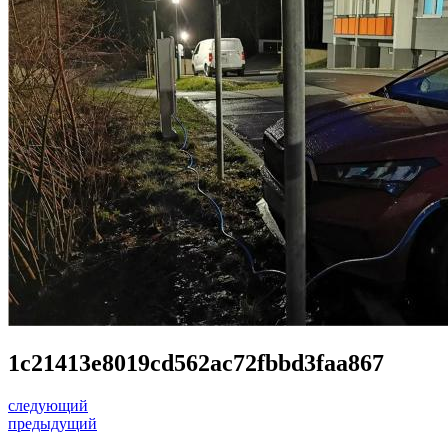
1c21413e8019cd562ac72fbbd3faa867
следующий
предыдущий