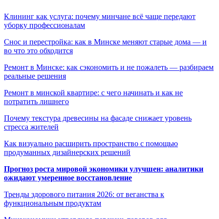
Клининг как услуга: почему минчане всё чаще передают
уборку профессионалам
Снос и перестройка: как в Минске меняют старые дома — и
во что это обходится
Ремонт в Минске: как сэкономить и не пожалеть — разбираем
реальные решения
Ремонт в минской квартире: с чего начинать и как не
потратить лишнего
Почему текстура древесины на фасаде снижает уровень
стресса жителей
Как визуально расширить пространство с помощью
продуманных дизайнерских решений
Прогноз роста мировой экономики улучшен: аналитики
ожидают умеренное восстановление
Тренды здорового питания 2026: от веганства к
функциональным продуктам