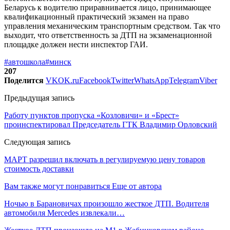
Беларусь к водителю приравнивается лицо, принимающее
квалификационный практический экзамен на право
управления механическим транспортным средством. Так что
выходит, что ответственность за ДТП на экзаменационной
площадке должен нести инспектор ГАИ.
#автошкола
#минск
207
Поделится
VK
OK.ru
Facebook
Twitter
WhatsApp
Telegram
Viber
Предыдущая запись
Работу пунктов пропуска «Козловичи» и «Брест»
проинспектировал Председатель ГТК Владимир Орловский
Следующая запись
МАРТ разрешил включать в регулируемую цену товаров
стоимость доставки
Вам также могут понравиться
Еще от автора
Ночью в Барановичах произошло жесткое ДТП. Водителя
автомобиля Mercedes извлекали…