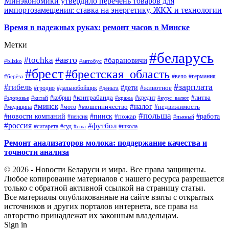
Минэкономики утвердило перечень товаров для
импортозамещения: ставка на энергетику, ЖКХ и технологии
Время в надежных руках: ремонт часов в Минске
Метки
#беларусь
#авто
#tochka
#барановичи
#blizko
#автобус
#брест
#брестская_область
#германия
#вело
#берёза
#зарплата
#гибель
#дети
#животное
#дальнобойщик
#гродно
#деньга
#контрабанда
#литва
#кредит
#здоровье
#китай
#кобрин
#кража
#курс_валют
#минск
#налог
#мото
#мошенничество
#недвижимость
#медицина
#польша
#работа
#новости компаний
#пинск
#пожар
#пенсия
#пьяный
#россия
#футбол
#сигарета
#суд
#школа
#сша
Ремонт анализаторов молока: поддержание качества и
точности анализа
© 2026 - Новости Беларуси и мира. Все права защищены.
Любое копирование материалов с нашего ресурса разрешается
только с обратной активной ссылкой на страницу статьи.
Все материалы опубликованные на сайте взяты с открытых
источников и других порталов интернета, все права на
авторство принадлежат их законным владельцам.
Sign in