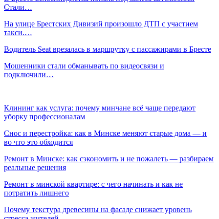
Стали…
На улице Брестских Дивизий произошло ДТП с участием
такси.…
Водитель Seat врезалась в маршрутку с пассажирами в Бресте
Мошенники стали обманывать по видеосвязи и
подключили…
Клининг как услуга: почему минчане всё чаще передают
уборку профессионалам
Снос и перестройка: как в Минске меняют старые дома — и
во что это обходится
Ремонт в Минске: как сэкономить и не пожалеть — разбираем
реальные решения
Ремонт в минской квартире: с чего начинать и как не
потратить лишнего
Почему текстура древесины на фасаде снижает уровень
стресса жителей