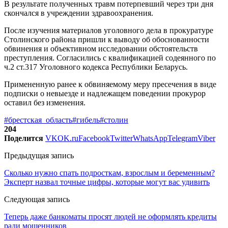
В результате полученных травм потерпевший через три дня
скончался в учреждении здравоохранения.
После изучения материалов уголовного дела в прокуратуре
Столинского района пришли к выводу об обоснованности
обвинения и объективном исследовании обстоятельств
преступления. Согласились с квалификацией содеянного по
ч.2 ст.317 Уголовного кодекса Республики Беларусь.
Примененную ранее к обвиняемому меру пресечения в виде
подписки о невыезде и надлежащем поведении прокурор
оставил без изменения.
#брестская_область
#гибель
#столин
204
Поделится
VK
OK.ru
Facebook
Twitter
WhatsApp
Telegram
Viber
Предыдущая запись
Сколько нужно спать подросткам, взрослым и беременным?
Эксперт назвал точные цифры, которые могут вас удивить
Следующая запись
Теперь даже банкоматы просят людей не оформлять кредиты
ради мошенников