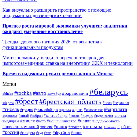
Как визуально расширить пространство с помощью
продуманных дизайнерских решений
Прогноз роста мировой экономики улучшен: аналитики
ожидают умеренное восстановление
Тренды здорового питания 2026: от веганства к
функциональным продуктам
Минэкономики утвердило перечень товаров для
импортозамещения: ставка на энергетику, ЖКХ и технологии
Время в надежных руках: ремонт часов в Минске
Метки
#беларусь
#авто
#tochka
#барановичи
#blizko
#автобус
#брест
#брестская_область
#германия
#вело
#берёза
#зарплата
#гибель
#дети
#животное
#дальнобойщик
#гродно
#деньга
#контрабанда
#литва
#кредит
#здоровье
#китай
#кобрин
#кража
#курс_валют
#минск
#налог
#мото
#мошенничество
#недвижимость
#медицина
#польша
#работа
#новости компаний
#пинск
#пожар
#пенсия
#пьяный
#россия
#футбол
#сигарета
#суд
#школа
#сша