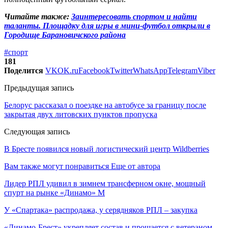
Читайте также:
Заинтересовать спортом и найти
таланты. Площадку для игры в мини-футбол открыли в
Городище Барановичского района
#спорт
181
Поделится
VK
OK.ru
Facebook
Twitter
WhatsApp
Telegram
Viber
Предыдущая запись
Белорус рассказал о поездке на автобусе за границу после
закрытая двух литовских пунктов пропуска
Следующая запись
В Бресте появился новый логистический центр Wildberries
Вам также могут понравиться
Еще от автора
Лидер РПЛ удивил в зимнем трансферном окне, мощный
спурт на рынке «Динамо» М
У «Спартака» распродажа, у серядняков РПЛ – закупка
«Динамо-Брест» укрепляет состав и прощается с ветераном