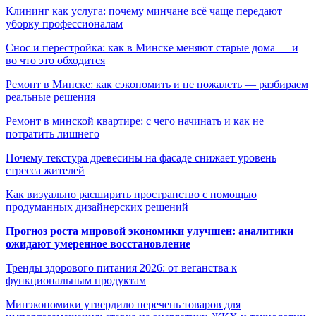
Клининг как услуга: почему минчане всё чаще передают
уборку профессионалам
Снос и перестройка: как в Минске меняют старые дома — и
во что это обходится
Ремонт в Минске: как сэкономить и не пожалеть — разбираем
реальные решения
Ремонт в минской квартире: с чего начинать и как не
потратить лишнего
Почему текстура древесины на фасаде снижает уровень
стресса жителей
Как визуально расширить пространство с помощью
продуманных дизайнерских решений
Прогноз роста мировой экономики улучшен: аналитики
ожидают умеренное восстановление
Тренды здорового питания 2026: от веганства к
функциональным продуктам
Минэкономики утвердило перечень товаров для