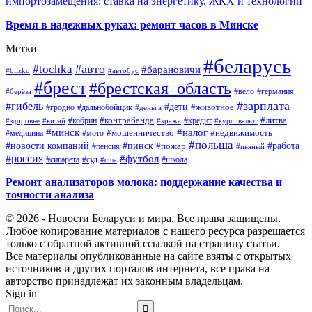
импортозамещения: ставка на энергетику, ЖКХ и технологии
Время в надежных руках: ремонт часов в Минске
Метки
#беларусь
#авто
#tochka
#барановичи
#blizko
#автобус
#брест
#брестская_область
#германия
#вело
#берёза
#зарплата
#гибель
#дети
#животное
#дальнобойщик
#гродно
#деньга
#контрабанда
#литва
#кредит
#здоровье
#китай
#кобрин
#кража
#курс_валют
#минск
#налог
#мото
#мошенничество
#недвижимость
#медицина
#польша
#работа
#новости компаний
#пинск
#пожар
#пенсия
#пьяный
#россия
#футбол
#сигарета
#суд
#школа
#сша
Ремонт анализаторов молока: поддержание качества и
точности анализа
© 2026 - Новости Беларуси и мира. Все права защищены.
Любое копирование материалов с нашего ресурса разрешается
только с обратной активной ссылкой на страницу статьи.
Все материалы опубликованные на сайте взяты с открытых
источников и других порталов интернета, все права на
авторство принадлежат их законным владельцам.
Sign in