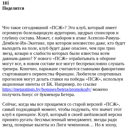
181
Поделится
Что такое сегодняшний «ПСЖ»? Это клуб, который имеет
огромную болельщицкую аудиторию, щедрых спонсоров и
глубину состава. Может, с набором в атаке Асенсио-Рамуш-
Дембеле-Ин-Экитике, при котором неизвестно даже, кто будет
выходить на поле, клуб будет даже опаснее, чем при трио
звезд, козыри и слабости которых были известны всем
давным-давно? У нового «ПСЖ» отрабатывать в обороне
могут все, в новом составе все могут беспрекословно слушать
тренера. Конечно, парижане считаются главными фаворитами
стартовавшего первенства Франции. Любители спортивных
прогнозов могут делать ставки на победы «ПСЖ», используя
акционные ивенты от БК. Например, по ссылке
https://metaratings.by/bonuses/betera/promokody/
можено
получить бонус от букмекера Бетера.
Сейчас, когда мы все прощаемся со старой версией «ПСЖ»,
самый подходящий момент, чтобы подумать, что значит этот
клуб в принципе. Клуб, который в своей шейховской версии
принято ругать: бессмысленный менеджмент, звезды ради
звезд, позорные вылеты из Лиги чемпионов… Но в эпоху,