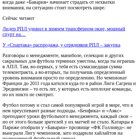
когда даже «Бавария» начинает страдать от нехватки
внимания, на ситуацию стоит посмотреть шире.
Сейчас читают
Лидер РПЛ удивил в зимнем трансферном окне, мощный
спурт на…
У «Спартака» распродажа, у серядняков РПЛ – закупка
Разговоры о менеджменте, маниболе, селекции и других
сакральных для футбола терминах уместны, когда ты играешь
в АПЛ. Там, во-первых, у тебя есть сумасшедшая сумма
телеконтракта, а во-вторых, ты получаешь определенный
уровень внимания просто по определению. Но чемпионат
Франции до 2011 года катился куда-то в район Лиги Сагреш и
Эредивизии – то есть лег, у которых есть неплохие команды,
но их никто не смотрит.
Футбол потому и стал самой популярной игрой в мире, что в
нем преуспевают разные подходы. «Бенфика» и «Аякс»
преподают уроки футбольного менеджмента, каждый свои –
но от этого больше зрителей у их матчей не стало. Катарцы в
Париже отобрали у «Баварии» прозвище «ФК Голливуд»: не
выиграли Лигу чемпионов, зато подарили хайлайтов на
полноценный футбольный сериал.