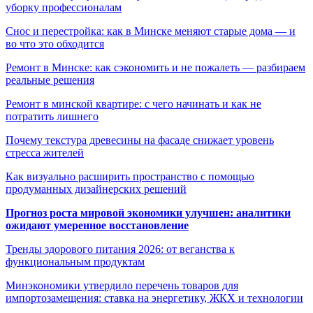
уборку профессионалам
Снос и перестройка: как в Минске меняют старые дома — и
во что это обходится
Ремонт в Минске: как сэкономить и не пожалеть — разбираем
реальные решения
Ремонт в минской квартире: с чего начинать и как не
потратить лишнего
Почему текстура древесины на фасаде снижает уровень
стресса жителей
Как визуально расширить пространство с помощью
продуманных дизайнерских решений
Прогноз роста мировой экономики улучшен: аналитики
ожидают умеренное восстановление
Тренды здорового питания 2026: от веганства к
функциональным продуктам
Минэкономики утвердило перечень товаров для
импортозамещения: ставка на энергетику, ЖКХ и технологии