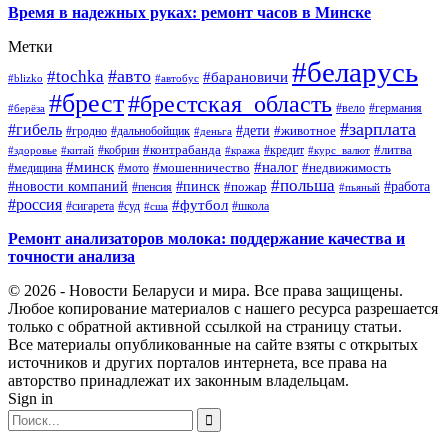
Время в надежных руках: ремонт часов в Минске
Метки
#беларусь
#авто
#tochka
#барановичи
#blizko
#автобус
#брест
#брестская_область
#германия
#вело
#берёза
#зарплата
#гибель
#дети
#животное
#дальнобойщик
#гродно
#деньга
#контрабанда
#литва
#кредит
#здоровье
#китай
#кобрин
#кража
#курс_валют
#минск
#налог
#мото
#мошенничество
#недвижимость
#медицина
#польша
#работа
#новости компаний
#пинск
#пожар
#пенсия
#пьяный
#россия
#футбол
#сигарета
#суд
#школа
#сша
Ремонт анализаторов молока: поддержание качества и
точности анализа
© 2026 - Новости Беларуси и мира. Все права защищены.
Любое копирование материалов с нашего ресурса разрешается
только с обратной активной ссылкой на страницу статьи.
Все материалы опубликованные на сайте взяты с открытых
источников и других порталов интернета, все права на
авторство принадлежат их законным владельцам.
Sign in