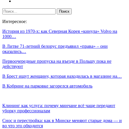
Интересное:
История из 1970-х: как Северная Корея «кинула» Volvo на
1000…
В Литве 71-летний белорус предъявил «права» – они
оказались…
Первоочередные пропуска на въезде в Польшу пока не
действуют
В Брест ищут женщину, которая находилась в магазине на…
В Кобрине на парковке загорелся автомобиль
Клининг как услуга: почему минчане всё чаще передают
уборку профессионалам
Снос и перестройка: как в Минске меняют старые дома — и
во что это обходится