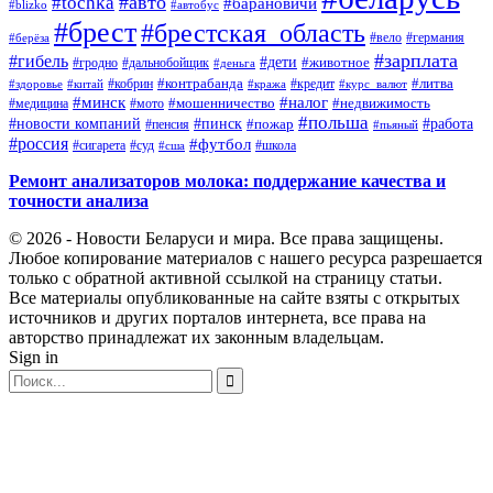
#авто
#tochka
#барановичи
#blizko
#автобус
#брест
#брестская_область
#германия
#вело
#берёза
#зарплата
#гибель
#дети
#животное
#дальнобойщик
#гродно
#деньга
#контрабанда
#литва
#кредит
#здоровье
#китай
#кобрин
#кража
#курс_валют
#минск
#налог
#мото
#мошенничество
#недвижимость
#медицина
#польша
#работа
#новости компаний
#пинск
#пожар
#пенсия
#пьяный
#россия
#футбол
#сигарета
#суд
#школа
#сша
Ремонт анализаторов молока: поддержание качества и
точности анализа
© 2026 - Новости Беларуси и мира. Все права защищены.
Любое копирование материалов с нашего ресурса разрешается
только с обратной активной ссылкой на страницу статьи.
Все материалы опубликованные на сайте взяты с открытых
источников и других порталов интернета, все права на
авторство принадлежат их законным владельцам.
Sign in