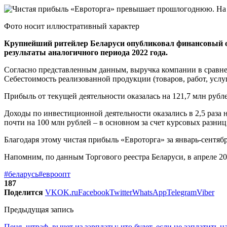
Фото носит иллюстративный характер
Крупнейший ритейлер Беларуси опубликовал финансовый от
результаты аналогичного периода 2022 года.
Согласно представленным данным, выручка компании в сравнени
Себестоимость реализованной продукции (товаров, работ, услуг
Прибыль от текущей деятельности оказалась на 121,7 млн рубл
Доходы по инвестиционной деятельности оказались в 2,5 раза н
почти на 100 млн рублей – в основном за счет курсовых разниц 
Благодаря этому чистая прибыль «Евроторга» за январь-сентябр
Напомним, по данным Торгового реестра Беларуси, в апреле 20
#беларусь
#евроопт
187
Поделится
VK
OK.ru
Facebook
Twitter
WhatsApp
Telegram
Viber
Предыдущая запись
Пеня, штраф, вычет из зарплаты: что будет, если не заплатить н