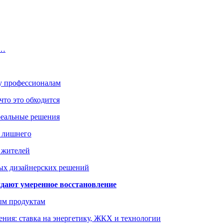
а…
ку профессионалам
что это обходится
реальные решения
ь лишнего
а жителей
ых дизайнерских решений
дают умеренное восстановление
ым продуктам
ния: ставка на энергетику, ЖКХ и технологии