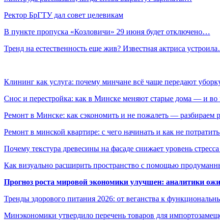
Ректор БрГТУ дал совет целевикам
В пункте пропуска «Козловичи» 29 июня будет отключено…
Тренд на естественность еще жив? Известная актриса устроил
Клининг как услуга: почему минчане всё чаще передают убор
Снос и перестройка: как в Минске меняют старые дома — и во 
Ремонт в Минске: как сэкономить и не пожалеть — разбираем 
Ремонт в минской квартире: с чего начинать и как не потратит
Почему текстура древесины на фасаде снижает уровень стресс
Как визуально расширить пространство с помощью продуманн
Прогноз роста мировой экономики улучшен: аналитики ожи
Тренды здорового питания 2026: от веганства к функциональн
Минэкономики утвердило перечень товаров для импортозамеще