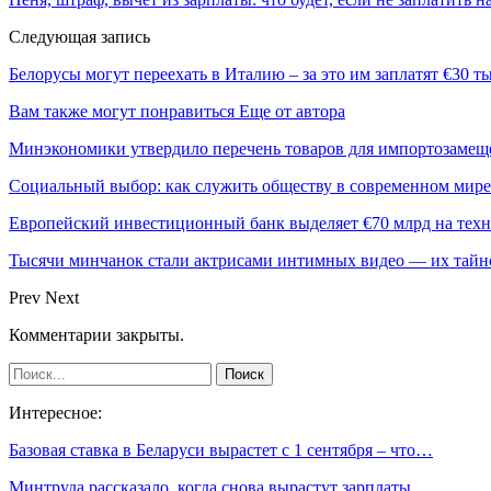
Следующая запись
Белорусы могут переехать в Италию – за это им заплатят €30 т
Вам также могут понравиться
Еще от автора
Минэкономики утвердило перечень товаров для импортозамеще
Социальный выбор: как служить обществу в современном мире
Европейский инвестиционный банк выделяет €70 млрд на техн
Тысячи минчанок стали актрисами интимных видео — их тай
Prev
Next
Комментарии закрыты.
Интересное:
Базовая ставка в Беларуси вырастет с 1 сентября – что…
Минтруда рассказало, когда снова вырастут зарплаты…