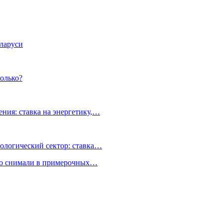
еларуси
олько?
ния: ставка на энергетику,…
ологический сектор: ставка…
но снимали в примерочных…