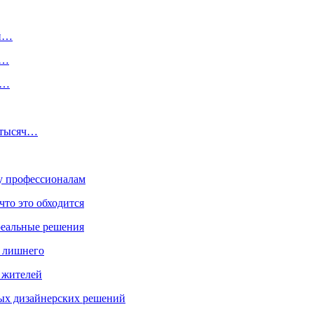
ой…
.…
а…
 тысяч…
ку профессионалам
что это обходится
реальные решения
ь лишнего
а жителей
ых дизайнерских решений