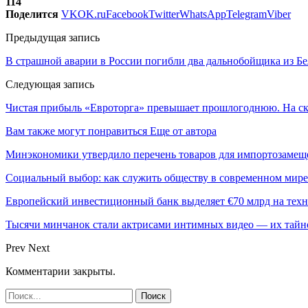
114
Поделится
VK
OK.ru
Facebook
Twitter
WhatsApp
Telegram
Viber
Предыдущая запись
В страшной аварии в России погибли два дальнобойщика из Б
Следующая запись
Чистая прибыль «Евроторга» превышает прошлогоднюю. На ск
Вам также могут понравиться
Еще от автора
Минэкономики утвердило перечень товаров для импортозамеще
Социальный выбор: как служить обществу в современном мире
Европейский инвестиционный банк выделяет €70 млрд на техн
Тысячи минчанок стали актрисами интимных видео — их тай
Prev
Next
Комментарии закрыты.