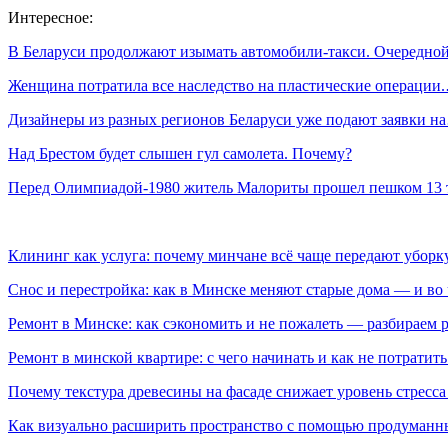
Интересное:
В Беларуси продолжают изымать автомобили-такси. Очередн
Женщина потратила все наследство на пластические операции
Дизайнеры из разных регионов Беларуси уже подают заявки н
Над Брестом будет слышен гул самолета. Почему?
Перед Олимпиадой-1980 житель Малориты прошел пешком 13
Клининг как услуга: почему минчане всё чаще передают убор
Снос и перестройка: как в Минске меняют старые дома — и во 
Ремонт в Минске: как сэкономить и не пожалеть — разбираем 
Ремонт в минской квартире: с чего начинать и как не потратит
Почему текстура древесины на фасаде снижает уровень стресс
Как визуально расширить пространство с помощью продуманн