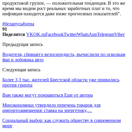
продуктовой группе, — положительная тенденция. В это же
время мы видим рост реальных заработных плат и то, что
инфляция находится даже ниже прогнозных показателей".
#беларусь
#цена
91
Поделится
VK
OK.ru
Facebook
Twitter
WhatsApp
Telegram
Viber
Предыдущая запись
Водителя, сбившего велосипедиста, вычислили по осколкам
фар и лобовика авто
Следующая запись
Более 3,3 тыс. жителей Брестской области уже привились
против гриппа
Вам также могут понравиться
Еще от автора
Минэкономики утвердило перечень товаров для
импортозамещения: ставка на энергетику,…
Социальный выбор: как служить обществу в современном
мире