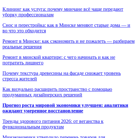
Клининг как услуга: почему минчане всё чаще передают
уборку профессионалам
Снос и перестройка: как в Минске меняют старые дома — и
во что это обходится
Ремонт в Минске: как сэкономить и не пожалеть — разбираем
реальные решения
Ремонт в минской квартире: с чего начинать и как не
потратить лишнего
Почему текстура древесины на фасаде снижает уровень
стресса жителей
Как визуально расширить пространство с помощью
продуманных дизайнерских решений
Прогноз роста мировой экономики улучшен: аналитики
ожидают умеренное восстановление
Тренды здорового питания 2026: от веганства к
функциональным продуктам
Минэкономики утвердило перечень товаров для