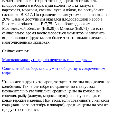
В частности, в сентябре этого года средняя стоимость
плодоовощного набора, куда входят по 1 кг капусты,
картофеля, моркови, свеклы, лука и яблок, по республике
составила Br8,17. По сравнению с августом она снизилась на
26%. Самым доступным оказался плодоовощной набор в
Брестской области — Br7,75. А наиболее дорогим — в
Могилевской области (Br8,29) и Минске (Br8,71). То есть
сейчас самое время воспользоваться моментом и закупить
впрок овощи и фрукты, тем более что это можно сделать на
многочисленных ярмарках.
Сейчас читают
Минэкономики утвердило перечень товаров для…
Социальный выбор: как служить обществу в современном
мире
Что касается других товаров, то здесь заметны определенные
колебания. Так, в сентябре по сравнению с августом
незначительно увеличились средние цены на колбасные
изделия, рыбу (живую, мороженную), соленую сельдь и
кондитерские изделия. При этом, если сравнивать с началом
года (данные за сентябрь к январю), средние цены на эти же
продукты снизились.