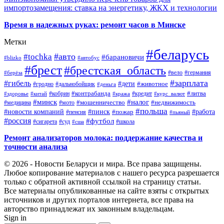
импортозамещения: ставка на энергетику, ЖКХ и технологии
Время в надежных руках: ремонт часов в Минске
Метки
#беларусь
#авто
#tochka
#барановичи
#blizko
#автобус
#брест
#брестская_область
#германия
#вело
#берёза
#зарплата
#гибель
#дети
#животное
#дальнобойщик
#гродно
#деньга
#контрабанда
#литва
#кредит
#здоровье
#китай
#кобрин
#кража
#курс_валют
#минск
#налог
#мото
#мошенничество
#недвижимость
#медицина
#польша
#работа
#новости компаний
#пинск
#пожар
#пенсия
#пьяный
#россия
#футбол
#сигарета
#суд
#школа
#сша
Ремонт анализаторов молока: поддержание качества и
точности анализа
© 2026 - Новости Беларуси и мира. Все права защищены.
Любое копирование материалов с нашего ресурса разрешается
только с обратной активной ссылкой на страницу статьи.
Все материалы опубликованные на сайте взяты с открытых
источников и других порталов интернета, все права на
авторство принадлежат их законным владельцам.
Sign in