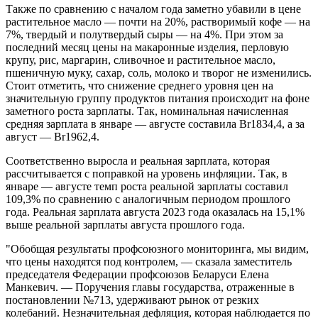
Также по сравнению с началом года заметно убавили в цене
растительное масло — почти на 20%, растворимый кофе — на
7%, твердый и полутвердый сыры — на 4%. При этом за
последний месяц цены на макаронные изделия, перловую
крупу, рис, маргарин, сливочное и растительное масло,
пшеничную муку, сахар, соль, молоко и творог не изменились.
Стоит отметить, что снижение среднего уровня цен на
значительную группу продуктов питания происходит на фоне
заметного роста зарплаты. Так, номинальная начисленная
средняя зарплата в январе — августе составила Br1834,4, а за
август — Br1962,4.
Соответственно выросла и реальная зарплата, которая
рассчитывается с поправкой на уровень инфляции. Так, в
январе — августе темп роста реальной зарплаты составил
109,3% по сравнению с аналогичным периодом прошлого
года. Реальная зарплата августа 2023 года оказалась на 15,1%
выше реальной зарплаты августа прошлого года.
"Обобщая результаты профсоюзного мониторинга, мы видим,
что цены находятся под контролем, — сказала заместитель
председателя Федерации профсоюзов Беларуси Елена
Манкевич. — Поручения главы государства, отраженные в
постановлении №713, удерживают рынок от резких
колебаний. Незначительная дефляция, которая наблюдается по