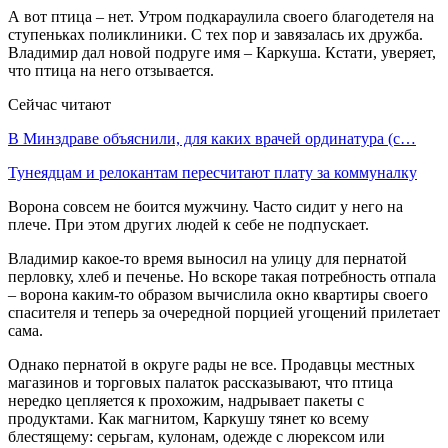
А вот птица – нет. Утром подкараулила своего благодетеля на
ступеньках поликлиники. С тех пор и завязалась их дружба.
Владимир дал новой подруге имя – Каркуша. Кстати, уверяет,
что птица на него отзывается.
Сейчас читают
В Минздраве объяснили, для каких врачей ординатура (с…
Тунеядцам и релокантам пересчитают плату за коммуналку
Ворона совсем не боится мужчину. Часто сидит у него на
плече. При этом других людей к себе не подпускает.
Владимир какое-то время выносил на улицу для пернатой
перловку, хлеб и печенье. Но вскоре такая потребность отпала
– ворона каким-то образом вычислила окно квартиры своего
спасителя и теперь за очередной порцией угощений прилетает
сама.
Однако пернатой в округе рады не все. Продавцы местных
магазинов и торговых палаток рассказывают, что птица
нередко цепляется к прохожим, надрывает пакеты с
продуктами. Как магнитом, Каркушу тянет ко всему
блестящему: серьгам, кулонам, одежде с люрексом или