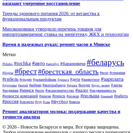
ожидают умеренное восстановление
Тренды здорового питания 2026: от веганства к
функциональным продуктам
Минэкономики утвердило перечень товаров для
импортозамещения: ставка на энергетику, ЖКХ и технологии
Время в надежных руках: ремонт часов в Минске
Метки
#беларусь
#авто
#tochka
#барановичи
#blizko
#автобус
#брест
#брестская_область
#германия
#вело
#берёза
#зарплата
#гибель
#дети
#животное
#дальнобойщик
#гродно
#деньга
#контрабанда
#литва
#кредит
#здоровье
#китай
#кобрин
#кража
#курс_валют
#минск
#налог
#мото
#мошенничество
#недвижимость
#медицина
#польша
#работа
#новости компаний
#пинск
#пожар
#пенсия
#пьяный
#россия
#футбол
#сигарета
#суд
#школа
#сша
Ремонт анализаторов молока: поддержание качества и
точности анализа
© 2026 - Новости Беларуси и мира. Все права защищены.
Любое копирование материалов с нашего ресурса разрешается