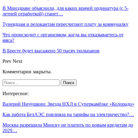
В Минздраве объяснили, для каких врачей ординатура (с 5-
летней отработкой) станет…
Тунеядцам и релокантам пересчитают плату за коммуналку
Что происходит с организмом, когда вы отказываетесь от
мяса?
В Бресте будет высажено 50 тысяч тюльпанов
Prev
Next
Комментарии закрыты.
Интересное:
Валерий Ничушкин: Звезда НХЛ в Суперкамбэке «Колорадо»
Как работа БелАЭС повлияла на тарифы на электричество?…
Москва разрешила Минску не платить по новым кредитам до
2029…