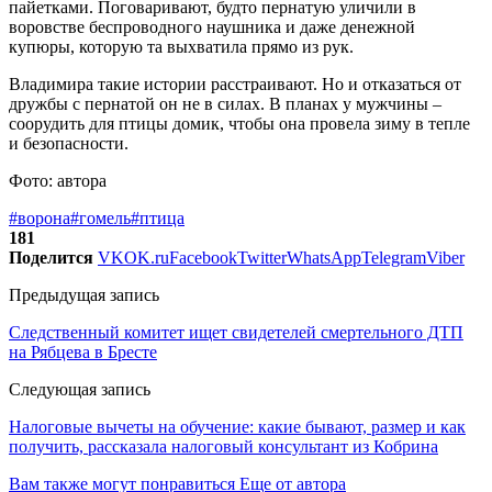
пайетками. Поговаривают, будто пернатую уличили в
воровстве беспроводного наушника и даже денежной
купюры, которую та выхватила прямо из рук.
Владимира такие истории расстраивают. Но и отказаться от
дружбы с пернатой он не в силах. В планах у мужчины –
соорудить для птицы домик, чтобы она провела зиму в тепле
и безопасности.
Фото: автора
#ворона
#гомель
#птица
181
Поделится
VK
OK.ru
Facebook
Twitter
WhatsApp
Telegram
Viber
Предыдущая запись
Следственный комитет ищет свидетелей смертельного ДТП
на Рябцева в Бресте
Следующая запись
Налоговые вычеты на обучение: какие бывают, размер и как
получить, рассказала налоговый консультант из Кобрина
Вам также могут понравиться
Еще от автора