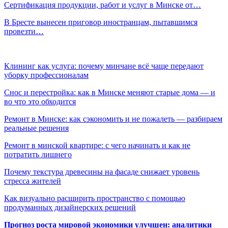
Сертификация продукции, работ и услуг в Минске от…
В Бресте вынесен приговор иностранцам, пытавшимся
провезти…
Клининг как услуга: почему минчане всё чаще передают
уборку профессионалам
Снос и перестройка: как в Минске меняют старые дома — и
во что это обходится
Ремонт в Минске: как сэкономить и не пожалеть — разбираем
реальные решения
Ремонт в минской квартире: с чего начинать и как не
потратить лишнего
Почему текстура древесины на фасаде снижает уровень
стресса жителей
Как визуально расширить пространство с помощью
продуманных дизайнерских решений
Прогноз роста мировой экономики улучшен: аналитики