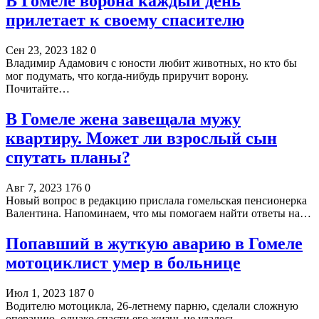
В Гомеле ворона каждый день
прилетает к своему спасителю
Сен 23, 2023
182
0
Владимир Адамович с юности любит животных, но кто бы
мог подумать, что когда-нибудь приручит ворону.
Почитайте…
В Гомеле жена завещала мужу
квартиру. Может ли взрослый сын
спутать планы?
Авг 7, 2023
176
0
Новый вопрос в редакцию прислала гомельская пенсионерка
Валентина. Напоминаем, что мы помогаем найти ответы на…
Попавший в жуткую аварию в Гомеле
мотоциклист умер в больнице
Июл 1, 2023
187
0
Водителю мотоцикла, 26-летнему парню, сделали сложную
операцию, однако спасти его жизнь не удалось.…