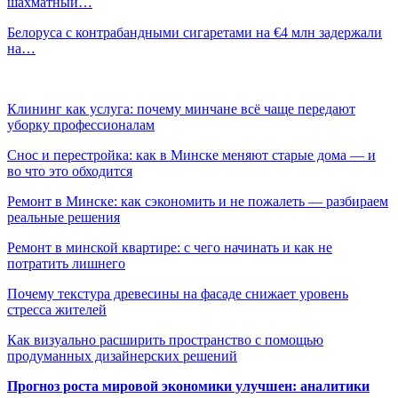
шахматный…
Белоруса с контрабандными сигаретами на €4 млн задержали
на…
Клининг как услуга: почему минчане всё чаще передают
уборку профессионалам
Снос и перестройка: как в Минске меняют старые дома — и
во что это обходится
Ремонт в Минске: как сэкономить и не пожалеть — разбираем
реальные решения
Ремонт в минской квартире: с чего начинать и как не
потратить лишнего
Почему текстура древесины на фасаде снижает уровень
стресса жителей
Как визуально расширить пространство с помощью
продуманных дизайнерских решений
Прогноз роста мировой экономики улучшен: аналитики