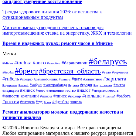
ожидают умеренное восстановление
Тренды здорового питания 2026: от веганства к
функциональным продуктам
Минэкономики утвердило перечень товаров для
импортозамещения: ставка на энергетику, ЖКХ и технологии
Время в надежных руках: ремонт часов в Минске
Метки
#беларусь
#авто
#tochka
#барановичи
#blizko
#автобус
#брест
#брестская_область
#германия
#вело
#берёза
#зарплата
#гибель
#дети
#животное
#дальнобойщик
#гродно
#деньга
#контрабанда
#литва
#кредит
#здоровье
#китай
#кобрин
#кража
#курс_валют
#минск
#налог
#мото
#мошенничество
#недвижимость
#медицина
#польша
#работа
#новости компаний
#пинск
#пожар
#пенсия
#пьяный
#россия
#футбол
#сигарета
#суд
#школа
#сша
Ремонт анализаторов молока: поддержание качества и
точности анализа
© 2026 - Новости Беларуси и мира. Все права защищены.
Любое копирование материалов с нашего ресурса разрешается