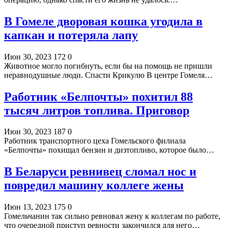
В Гомеле дворовая кошка угодила в
капкан и потеряла лапу
Июн 30, 2023
172
0
Животное могло погибнуть, если бы на помощь не пришли
неравнодушные люди. Спасти Крикулю В центре Гомеля…
Работник «Белпочты» похитил 88
тысяч литров топлива. Приговор
Июн 30, 2023
187
0
Работник транспортного цеха Гомельского филиала
«Белпочты» похищал бензин и дизтопливо, которое было…
В Беларуси ревнивец сломал нос и
повредил машину коллеге жены
Июн 13, 2023
175
0
Гомельчанин так сильно ревновал жену к коллегам по работе,
что очередной приступ ревности закончился для него…