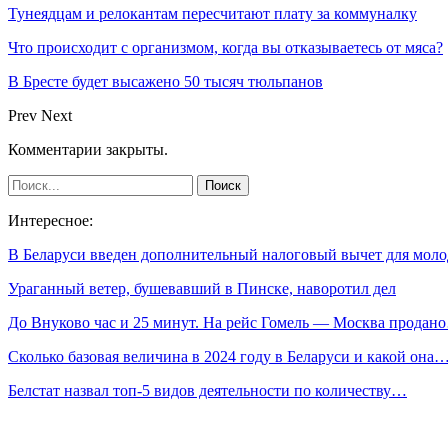
Тунеядцам и релокантам пересчитают плату за коммуналку
Что происходит с организмом, когда вы отказываетесь от мяса?
В Бресте будет высажено 50 тысяч тюльпанов
Prev
Next
Комментарии закрыты.
Интересное:
В Беларуси введен дополнительный налоговый вычет для мо
Ураганный ветер, бушевавший в Пинске, наворотил дел
До Внуково час и 25 минут. На рейс Гомель — Москва продан
Сколько базовая величина в 2024 году в Беларуси и какой она
Белстат назвал топ-5 видов деятельности по количеству…