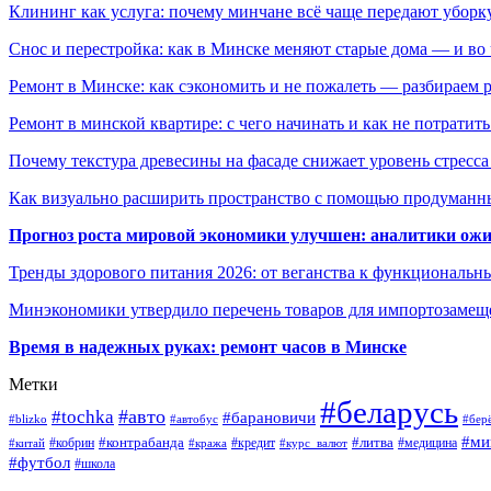
Клининг как услуга: почему минчане всё чаще передают убор
Снос и перестройка: как в Минске меняют старые дома — и во 
Ремонт в Минске: как сэкономить и не пожалеть — разбираем 
Ремонт в минской квартире: с чего начинать и как не потратит
Почему текстура древесины на фасаде снижает уровень стресс
Как визуально расширить пространство с помощью продуманн
Прогноз роста мировой экономики улучшен: аналитики ожи
Тренды здорового питания 2026: от веганства к функциональн
Минэкономики утвердило перечень товаров для импортозамеще
Время в надежных руках: ремонт часов в Минске
Метки
#беларусь
#авто
#tochka
#барановичи
#blizko
#автобус
#бер
#ми
#контрабанда
#литва
#кредит
#китай
#кобрин
#кража
#курс_валют
#медицина
#футбол
#школа