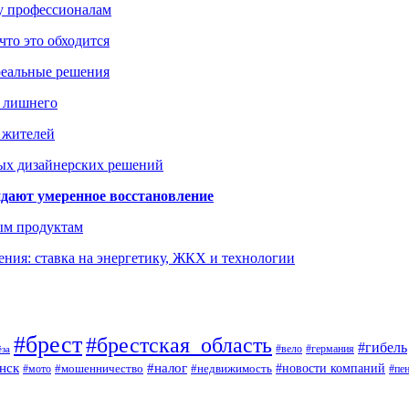
ку профессионалам
что это обходится
реальные решения
ь лишнего
а жителей
ых дизайнерских решений
дают умеренное восстановление
ым продуктам
ния: ставка на энергетику, ЖКХ и технологии
#брест
#брестская_область
#гибель
#германия
#вело
ёза
нск
#налог
#новости компаний
#мото
#мошенничество
#недвижимость
#пе