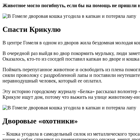
Животное могло погибнуть, если бы на помощь не пришли
Спасти Крикулю
В центре Гомеля в одном из дворов жила бездомная молодая 
В очередной раз выйдя во двор покормить мурлыку, люди замет
Оказалось, кто-то из соседей поставил капкан во дворе и кошка
Поймать перепуганное животное и освободить из плена помог
сняли проволоку с раздробленной лапы и поставили неутешител
неравнодушный человек, который ее оплатил.
Эту историю городскому журналу «Белка» рассказал волонтер 
Крикуле ищут дом, потому что выжить на улице животному-инв
Дворовые «охотники»
– Кошка угодила в самодельный силок из металлического троса
кошек и собак стреляют из пневматического оружия, мечут дро